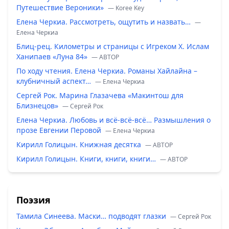
Путешествие Вероники»
— Koree Key
Елена Черкиа. Рассмотреть, ощутить и назвать…
—
Елена Черкиа
Блиц-рец. Километры и страницы с Игреком Х. Ислам
Ханипаев «Луна 84»
— ABTOP
По ходу чтения. Елена Черкиа. Романы Хайлайна –
клубничный аспект…
— Елена Черкиа
Сергей Рок. Марина Глазачева «Макинтош для
Близнецов»
— Сергей Рок
Елена Черкиа. Любовь и всё-всё-всё… Размышления о
прозе Евгении Перовой
— Елена Черкиа
Кирилл Голицын. Книжная десятка
— ABTOP
Кирилл Голицын. Книги, книги, книги…
— ABTOP
Поэзия
Тамила Синеева. Маски… подводят глазки
— Сергей Рок