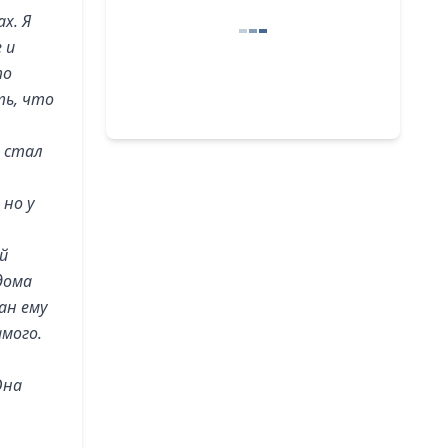
х. Я
 и
то
ть, что
е стал
 но у
й
дома
ан ему
амого.
Она