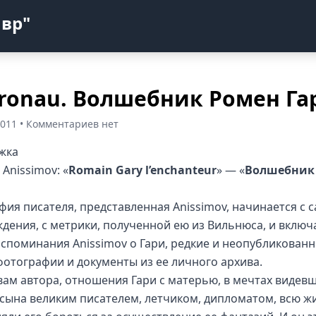
авр"
ronau. Волшебник Ромен Га
2011 • Комментариев нет
Anissimov: «
Romain Gary l’enchanteur
» — «
Волшебник
фия писателя, представленная Anissimov, начинается с 
ждения, с метрики, полученной ею из Вильнюса, и включ
оспоминания Anissimov о Гари, редкие и неопубликован
фотографии и документы из ее личного архива.
вам автора, отношения Гари с матерью, в мечтах видев
 сына великим писателем, летчиком, дипломатом, всю ж