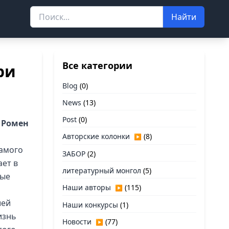
Найти
Все категории
ри
Blog
(0)
News
(13)
Post
(0)
 Ромен
Авторские колонки
(8)
▶
самого
ЗАБОР
(2)
ает в
литературный монгол
(5)
ные
Наши авторы
(115)
▶
шей
Наши конкурсы
(1)
изнь
Новости
(77)
▶