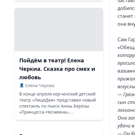
застав
добилс
станет
она вну
Сам Га
«Обеща
которую
Пойдём в театр! Елена
просил
Черкиа. Сказка про смех и
взаимн
любовь
прижала
Елена Черкиа
всеуслы
В конце апреля керченский детский
— Гряз
театр «ЛицеДеи» представил новый
сын ст
спектакль по пьесе Анны Берёзы
легион
«Принцесса-Несмеяна»....
Она за
удачи в
— Он б