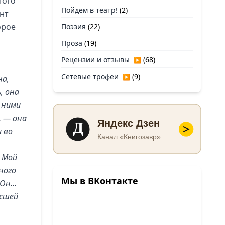
того
Пойдем в театр!
(2)
ант
орое
Поэзия
(22)
Проза
(19)
Рецензии и отзывы
(68)
▶
Сетевые трофеи
(9)
▶
на,
, она
 ними
, — она
Д
Яндекс Дзен
и во
Канал «Книгозавр»
! Мой
ного
Мы в ВКонтакте
 Он…
ысшей