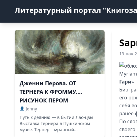
Литературный портал "Книгоз
Sap
19 мая 
Myriam 
Гари
»
Дженни Перова. ОТ
Биогра
ТЕРНЕРА К ФРОММУ….
его ро
РИСУНОК ПЕРОМ
себя в
Jenny
ранее 
Путь к деянию — в бытии Лао-цзы
По сло
Выставка Тёрнера в Пушкинском
своего
музее. Тёрнер – мрачный...