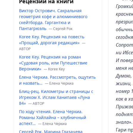
Рецензии на книги
Громкий
Виктор Острович. Сакральная
краснею
геометрия кофе и алюминиевого
презри
скейтборда. Гаргантюа и
Пантагрюэль
— Сергей Рок
обычны
Koree Key. Рецензия на повесть
сегодн
«Прощай, дорогая редакция»
—
Сопроти
ABTOP
ни Ибсе
Koree Key. Рецензия на роман
И повер
«Судовая роль, или Путешествие
меня н
Вероники»
— Koree Key
Думаю,
Елена Черкиа. Рассмотреть, ощутить
и назвать…
жизни,
— Елена Черкиа
номер 1
Блиц-рец. Километры и страницы с
Игреком Х. Ислам Ханипаев «Луна
как в х
84»
— ABTOP
Прижав
По ходу чтения. Елена Черкиа.
поднят
Романы Хайлайна – клубничный
знала
».
аспект…
— Елена Черкиа
Гари п
Сергей Рок. Марина Глазачева