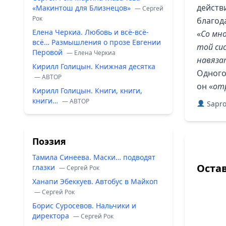
действ
«Макинтош для Близнецов»
— Сергей
Рок
благод
Елена Черкиа. Любовь и всё-всё-
«
Со мно
всё… Размышления о прозе Евгении
той си
Перовой
— Елена Черкиа
навязат
Кирилл Голицын. Книжная десятка
Одного
— ABTOP
он «
от
Кирилл Голицын. Книги, книги,
книги…
— ABTOP
Sapr
Поэзия
Тамила Синеева. Маски… подводят
Оста
глазки
— Сергей Рок
Ханапи Эбеккуев. Автобус в Майкоп
— Сергей Рок
Борис Суросевов. Нальчики и
директора
— Сергей Рок