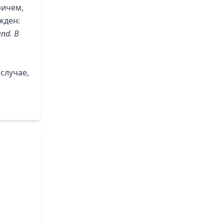
ричем,
жден:
nd. В
случае,