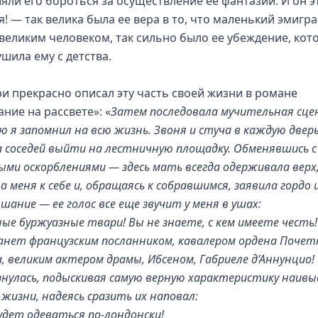
ляли его бороться за осуществление ее фантазий. И он э
я! — так велика была ее вера в то, что маленький эмигр
 великим человеком, так сильно было ее убеждение, кот
шила ему с детства.
ри прекрасно описал эту часть своей жизни в романе
ние на рассвете»: «
Затем последовала мучительная сце
 я запомнил на всю жизнь. Звоня и стуча в каждую дверь
а соседей выйти на лестничную площадку. Обменявшись с
ыми оскорблениями — здесь мать всегда одерживала верх
 меня к себе и, обращаясь к собравшимся, заявила гордо 
шание — ее голос все еще звучит у меня в ушах:
ные буржуазные твари! Вы не знаете, с кем имеете честь
анет французским посланником, кавалером ордена Почет
а, великим актером драмы, Ибсеном, Габриеле д’Аннунцио!
пнулась, подыскивая самую верную характеристику наив
 жизни, надеясь сразить их наповал:
удет одеваться по-лондонски!