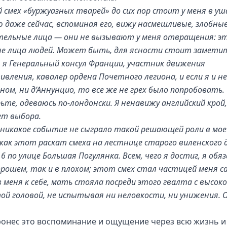
 смех «буржуазных тварей» до сих пор стоит у меня в уша
 даже сейчас, вспоминая его, вижу насмешливые, злобные
тельные лица — они не вызывают у меня отвращения: э
е лица людей. Может быть, для ясности стоит замети
я я Генеральный консул Франции, участник движения
вления, кавалер ордена Почетного легиона, и если я и н
ном, ни д’Аннунцио, то все же не грех было попробовать.
ьте, одеваюсь по-лондонски. Я ненавижу английский крой,
ет выбора.
 никакое событие не сыграло такой решающей роли в мое
 как этот раскат смеха на лестнице старого виленского 
6 по улице Большая Погулянка. Всем, чего я достиг, я обяз
орошем, так и в плохом; этот смех стал частицей меня с
 меня к себе, мать стояла посреди этого гвалта с высоко
ой головой, не испытывая ни неловкости, ни унижения. 
ронес это воспоминание и ощущение через всю жизнь и