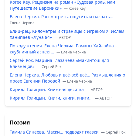
Koree Key. Рецензия на роман «Судовая роль, или
Путешествие Вероники»
— Koree Key
Елена Черкиа. Рассмотреть, ощутить и назвать…
—
Елена Черкиа
Блиц-рец. Километры и страницы с Игреком Х. Ислам
Ханипаев «Луна 84»
— ABTOP
По ходу чтения. Елена Черкиа. Романы Хайлайна –
клубничный аспект…
— Елена Черкиа
Сергей Рок. Марина Глазачева «Макинтош для
Близнецов»
— Сергей Рок
Елена Черкиа. Любовь и всё-всё-всё… Размышления о
прозе Евгении Перовой
— Елена Черкиа
Кирилл Голицын. Книжная десятка
— ABTOP
Кирилл Голицын. Книги, книги, книги…
— ABTOP
Поэзия
Тамила Синеева. Маски… подводят глазки
— Сергей Рок