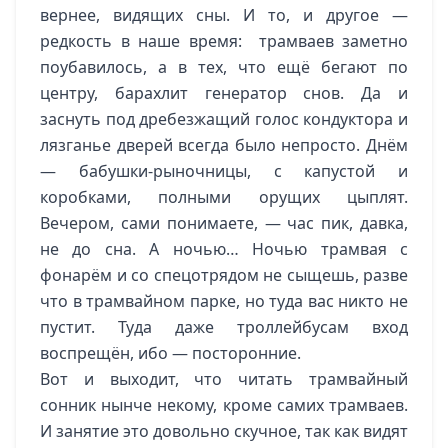
вернее, видящих сны. И то, и другое —
редкость в наше время: трамваев заметно
поубавилось, а в тех, что ещё бегают по
центру, барахлит генератор снов. Да и
заснуть под дребезжащий голос кондуктора и
лязганье дверей всегда было непросто. Днём
— бабушки-рыночницы, с капустой и
коробками, полными орущих цыплят.
Вечером, сами понимаете, — час пик, давка,
не до сна. А ночью… Ночью трамвая с
фонарём и со спецотрядом не сыщешь, разве
что в трамвайном парке, но туда вас никто не
пустит. Туда даже троллейбусам вход
воспрещён, ибо — посторонние.
Вот и выходит, что читать трамвайный
сонник нынче некому, кроме самих трамваев.
И занятие это довольно скучное, так как видят