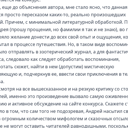
о, еще до объяснения автора, мне стало ясно, что данна
ся просто пересказом каких-то, реально произошедших
й. Причем, с минимальной литературной обработкой. П
дрея (прошу прощения, но фамилии я так и не знаю), во 
тояло желание донести до всех свой опыт и ощущения, к
ытал в процессе путешествия. Но, в таком виде воспоми
ыло отправлять в эзотерический журнал, а для фантасти
са, следовало как следует обработать воспоминания,
отать сюжет, найти в нем (допустим) мистическую
ляющую и, подчеркнув ее, ввести свои приключения в те
а.
 смотря на все вышесказанное и на резкую критику со с
лей, именно это произведение вызвало самую оживлен
сию и активное обсуждение на сайте конкурса. Скажете с
ло в том, что сам того не подозревая, Андрей насытил с
з огромным количеством мифологем и сказочных отсыло
е не могут оставить читателей равнодушными, посколь