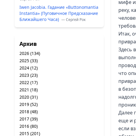
мифе и
Iwen Jacobia. Гадание «Buttonomantia
реку, к
Instantia» (Пуговичное Предсказание
челове
Ближайшего Часа)
— Сергей Рок
требов
Итак, 
привра
Архив
Здесь в
2026
(134)
выполн
2025
(33)
провод
2024
(12)
что оп
2023
(23)
привра
2022
(17)
в безо
2021
(18)
надолг
2020
(31)
2019
(52)
проник
2018
(48)
Далее 
2017
(39)
еще и р
2016
(80)
если вз
2015
(201)