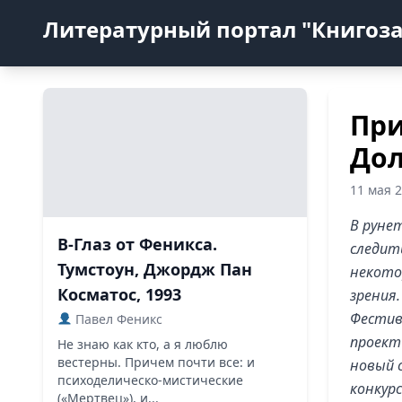
Литературный портал "Книгоз
При
Дол
11 мая 
В руне
В-Глаз от Феникса.
следит
Тумстоун, Джордж Пан
некото
Косматос, 1993
зрения.
Фестив
Павел Феникс
проект
Не знаю как кто, а я люблю
вестерны. Причем почти все: и
новый 
психоделическо-мистические
конкурс
(«Мертвец»), и...