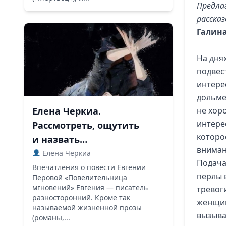
Предла
рассказ
Галина
На дня
подвес
интере
дольме
Елена Черкиа.
не хор
интере
Рассмотреть, ощутить
которо
и назвать…
вниман
Елена Черкиа
Подача
Впечатления о повести Евгении
перлы 
Перовой «Повелительница
мгновений» Евгения — писатель
тревог
разносторонний. Кроме так
женщин
называемой жизненной прозы
вызыва
(романы,...