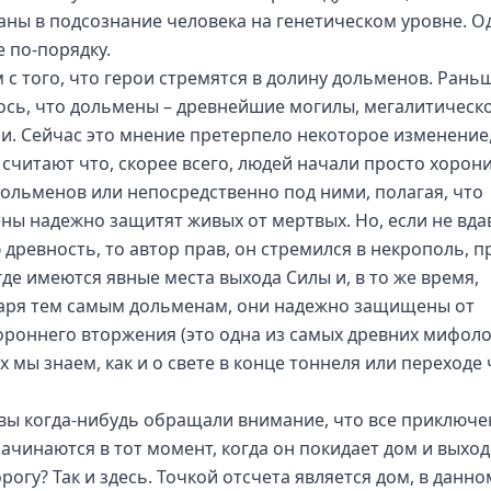
аны в подсознание человека на генетическом уровне. О
е по-порядку.
 с того, что герои стремятся в долину дольменов. Рань
ось, что дольмены – древнейшие могилы, мегалитическ
и. Сейчас это мнение претерпело некоторое изменение
 считают что, скорее всего, людей начали просто хорон
дольменов или непосредственно под ними, полагая, что
ны надежно защитят живых от мертвых. Но, если не вда
ю древность, то автор прав, он стремился в некрополь, п
где имеются явные места выхода Силы и, в то же время,
аря тем самым дольменам, они надежно защищены от
ороннего вторжения (это одна из самых древних мифоло
х мы знаем, как и о свете в конце тоннеля или переходе
 вы когда-нибудь обращали внимание, что все приключе
начинаются в тот момент, когда он покидает дом и выход
рогу? Так и здесь. Точкой отсчета является дом, в данно