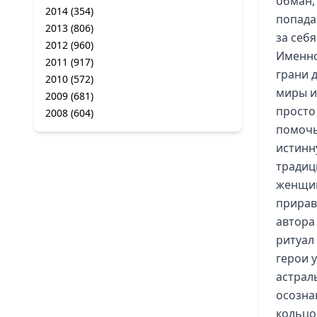
обман,
2014
(354)
попада
2013
(806)
за себя
2012
(960)
Именно
2011
(917)
грани 
2010
(572)
миры и
2009
(681)
просто
2008
(604)
помочь
истинн
традиц
женщин
прирав
автора
ритуал
герои 
астрал
осозна
кольцо