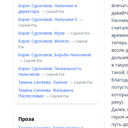
впечат
Борис Суросевов. Нальчики и
директора
— Сергей Рок
давайт
Борис Суросевов. Нальчики-5
—
Начнем
Сергей Рок
считал
Борис Суросевов. Мухи
— Сергей Рок
времен
Борис Суросевов. Железо
— Сергей
теперь
Рок
возле 
Борис Суросевов. Борьба Нальчиков
дольме
— Сергей Рок
в таку
Борис Суросевов. Гениальность
такой, 
Нальчиков
— Сергей Рок
благод
Тамила Синеева. Льяное
— Сергей Рок
потуст
Тамила Синеева. Мальвина.
которы
Послесловие
— Сергей Рок
реку).
Далее,
героя 
Проза
путь-до
Тамила Синеева. Тилли (сказка о