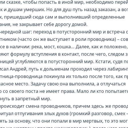
ли сказке, чтобы попасть в иной мир, необходимо пере
ак и душам умерших. Но для душ путь назад заказан, а во
к, пришедший сюда сам и выполнивший определенные
ания, не закрывает себе дорогу домой.
очередной шаг: переход в потусторонний мир и встреча 
тником (часто он же выступает в роли проводника) – со
се в наличии: река, мост, кошка… Далее, как и положено
яют формулу вступления в контакт, после чего, следом з
ницей углубляются в потусторонний мир. Кстати, судя по
исал Андрей, путь к дольменам проходил через лабиринт
тница-проводница покинула их только после того, как 
пасное место. Задачу свою она выполнила, а отлучаться
о со своего поста не имеет права. Мало ли кто попытает
нуть в запретный мир.
происходит смена проводников, причем здесь же прово
итуал отпугивания злых духов (громкий разговор, смех –
ять за основу, что они попали в мир мертвых, то это мог