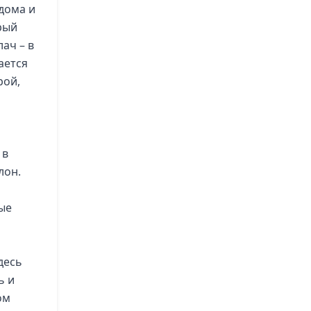
 дома и
рый
лач – в
ается
рой,
 в
лон.
ые
десь
ь и
ом