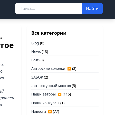
Найти
Все категории
.
гое
Blog
(0)
News
(13)
Post
(0)
в.
Авторские колонки
(8)
▶
но
ЗАБОР
(2)
го
литературный монгол
(5)
ый
Наши авторы
(115)
▶
провели
Наши конкурсы
(1)
а
Новости
(77)
▶