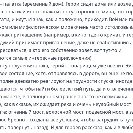
 – палатка (временный дом). Герои сидят дома или возле
т зова или иного знака из потустороннего мира, в кото
тати, и идут. И знак, как и положено, приходит. Вой или п
ном или мифологическом мире очень часто истолковыв
как приглашение (например, в кино, где-то кричат, и ге
здумий принимает приглашение, даже не озаботившись
есоваться, а кто его собственно зовет, вот тут-то и
ются самые интересные приключения).
нту получения знака, герой с товарищем уже ввели себя
ое состояние, хотя, отправляясь в дорогу, он еще не по
полне адекватно реагируют на трудности спуска, иногда
щаются, чтобы найти более легкий путь, да и отвлеченн
о мачете, в полноценном трансе просто не возможны.
, как в сказке, их ожидает река и очень неудобный мост
те: огненный мост, волосяной мост, подвесной мост, а з
вое бревно – созданы все условия, чтобы затруднить пут
ть повернуть назад). И для героев рассказа, как и в люб