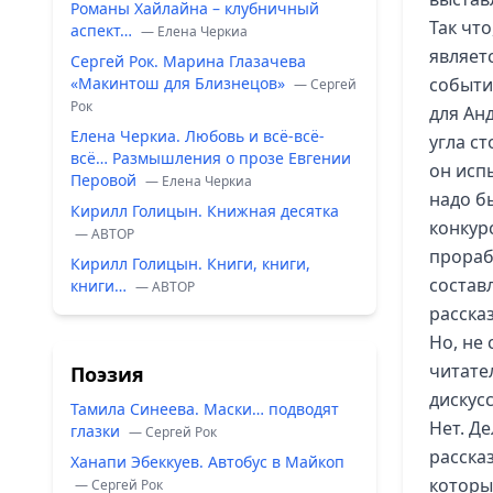
Романы Хайлайна – клубничный
Так чт
аспект…
— Елена Черкиа
являет
Сергей Рок. Марина Глазачева
«Макинтош для Близнецов»
событи
— Сергей
Рок
для Ан
Елена Черкиа. Любовь и всё-всё-
угла с
всё… Размышления о прозе Евгении
он исп
Перовой
— Елена Черкиа
надо б
Кирилл Голицын. Книжная десятка
конкур
— ABTOP
прораб
Кирилл Голицын. Книги, книги,
состав
книги…
— ABTOP
рассказ
Но, не
читате
Поэзия
дискус
Тамила Синеева. Маски… подводят
Нет. Де
глазки
— Сергей Рок
расска
Ханапи Эбеккуев. Автобус в Майкоп
которы
— Сергей Рок