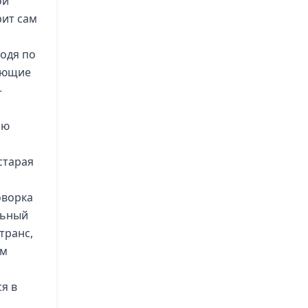
ои
рит сам
одя по
вающие
–
ою
старая
оворка
льный
транс,
ом
я в