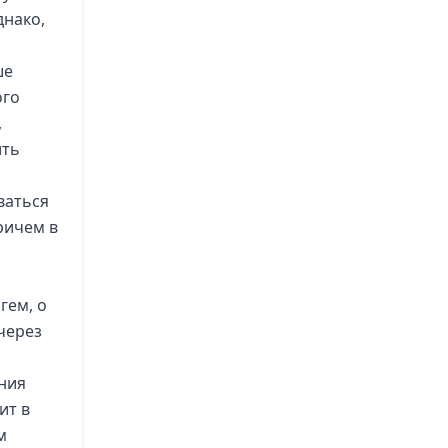
днако,
ше
ого
,
ить
ваться
ричем в
гем, о
 через
ния
ит в
м