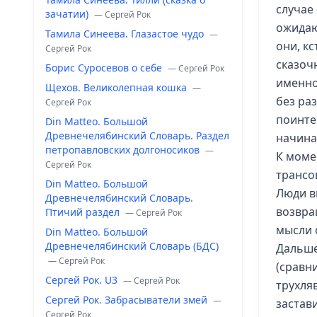
случае
зачатии)
— Сергей Рок
ожидаю
Тамила Синеева. Глазастое чудо
—
они, кс
Сергей Рок
сказоч
Борис Суросевов о себе
— Сергей Рок
именно 
Щехов. Великолепная кошка
—
без ра
Сергей Рок
поинтер
Din Matteo. Большой
Древнечелябинский Словарь. Раздел
начина
петропавловских долгоносиков
—
К моме
Сергей Рок
трансов
Din Matteo. Большой
Люди в
Древнечелябинский Словарь.
возвра
Птичий раздел
— Сергей Рок
мысли 
Din Matteo. Большой
Древнечелябинский Словарь (БДС)
Дальше
— Сергей Рок
(сравни
Сергей Рок. U3
— Сергей Рок
трухля
Сергей Рок. Забрасыватели змей
—
застави
Сергей Рок