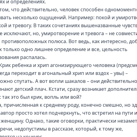
ях и определениях.
 том, что действительно, человек способен одномомент
вать несколько ощущений. Например: покой и умирот
кой и тревогу. В таких сочетаниях вышеназванные чувств
не исключают, но, умиротворение и тревога – не совмест
а противоположных полюса. Вот ведь, как интересно, до
к только одно лишнее определение и все, цельность
вования распалась.
 Крик ребенка и хрип агонизирующего человека (предс
егда переходит в агональный хрип или вздох – увы) –
ожно спутать. А вот вопли шакалов – они действительн
нают детский плач. Кстати, сразу возникает дополните
 так это был крик, вопль или вой?
а, причисленная к среднему роду, конечно смешно, но зд
 автор просто хотел подчеркнуть, что встретил на пути
 женщину. Однако, такие оговорки, практически незаме
речи, недопустимы в рассказе, который, к тому же,
ляется на конкурс.