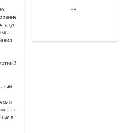
но
ворение
а друг
имы.
бавил
мертный
о
льный
есь я
 именно
тные в