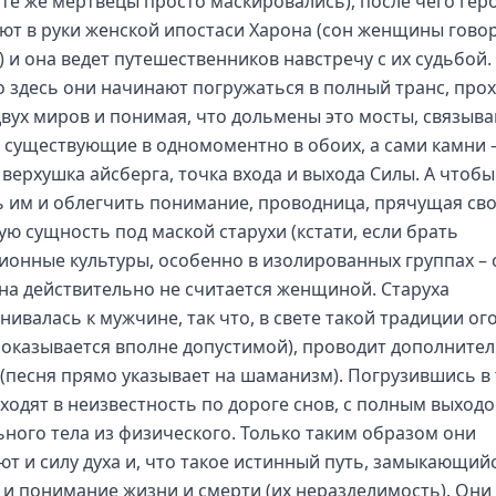
 те же мертвецы просто маскировались), после чего гер
ют в руки женской ипостаси Харона (сон женщины гово
) и она ведет путешественников навстречу с их судьбой.
 здесь они начинают погружаться в полный транс, прох
двух миров и понимая, что дольмены это мосты, связы
 существующие в одномоментно в обоих, а сами камни 
 верхушка айсберга, точка входа и выхода Силы. А чтобы
 им и облегчить понимание, проводница, прячущая св
ую сущность под маской старухи (кстати, если брать
ионные культуры, особенно в изолированных группах – 
а действительно не считается женщиной. Старуха
нивалась к мужчине, так что, в свете такой традиции ог
 оказывается вполне допустимой), проводит дополните
 (песня прямо указывает на шаманизм). Погрузившись в 
уходят в неизвестность по дороге снов, с полным выход
ьного тела из физического. Только таким образом они
ют и силу духа и, что такое истинный путь, замыкающийс
 и понимание жизни и смерти (их неразделимость). Они