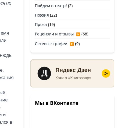
рсных
Пойдем в театр!
(2)
Поэзия
(22)
Проза
(19)
ремя
Рецензии и отзывы
(68)
▶
ыли
Сетевые трофеи
(9)
▶
тнюдь
Д
е,
Яндекс Дзен
ржания
Канал «Книгозавр»
рые
ение
Мы в ВКонтакте
е
и и
ался в