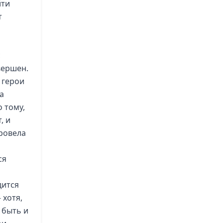
йти
т
с
вершен.
, герои
а
 тому,
, и
провела
ся
дится
 хотя,
 быть и