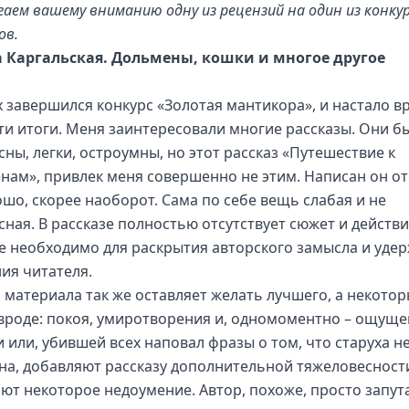
гаем вашему вниманию одну из рецензий на один из конку
ов.
 Каргальская. Дольмены, кошки и многое другое
х завершился конкурс «Золотая мантикора», и настало в
ти итоги. Меня заинтересовали многие рассказы. Они б
сны, легки, остроумны, но этот рассказ «Путешествие к
нам», привлек меня совершенно не этим. Написан он о
ошо, скорее наоборот. Сама по себе вещь слабая и не
сная. В рассказе полностью отсутствует сюжет и действи
е необходимо для раскрытия авторского замысла и уде
ия читателя.
 материала так же оставляет желать лучшего, а некото
вроде: покоя, умиротворения и, одномоментно – ощущ
и или, убившей всех наповал фразы о том, что старуха н
а, добавляют рассказу дополнительной тяжеловесност
ют некоторое недоумение. Автор, похоже, просто запут