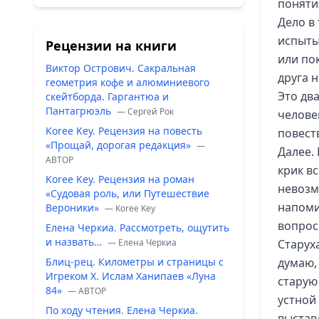
поняти
Дело в
испыты
Рецензии на книги
или по
Виктор Острович. Сакральная
друга 
геометрия кофе и алюминиевого
Это дв
скейтборда. Гаргантюа и
Пантагрюэль
— Сергей Рок
челове
Koree Key. Рецензия на повесть
повест
«Прощай, дорогая редакция»
—
Далее.
ABTOP
крик вс
Koree Key. Рецензия на роман
невозм
«Судовая роль, или Путешествие
напоми
Вероники»
— Koree Key
вопрос:
Елена Черкиа. Рассмотреть, ощутить
и назвать…
— Елена Черкиа
Старух
Блиц-рец. Километры и страницы с
думаю,
Игреком Х. Ислам Ханипаев «Луна
старую
84»
— ABTOP
устной 
По ходу чтения. Елена Черкиа.
выстав