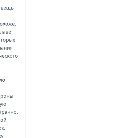
я вещь
охоже,
главе
оторые
нания
ческого
ло
тороны
ную
транно.
вой
к,
ку