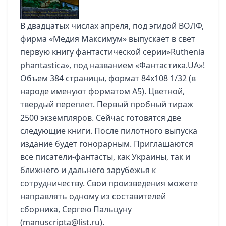
В двадцатых числах апреля, под эгидой ВОЛФ,
фирма «Медия Максимум» выпускает в свет
первую книгу фантастической серии»Ruthenia
phantastica», под названием «Фантастика.UA»!
Объем 384 страницы, формат 84х108 1/32 (в
народе именуют форматом А5). Цветной,
твердый переплет. Первый пробный тираж
2500 экземпляров. Сейчас готовятся две
следующие книги. После пилотного выпуска
издание будет гонорарным. Приглашаются
все писатели-фантасты, как Украины, так и
ближнего и дальнего зарубежья к
сотрудничеству. Свои произведения можете
направлять одному из составителей
сборника, Сергею Пальцуну
(manuscripta@list.ru).