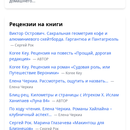
домашнего...
Рецензии на книги
Виктор Острович. Сакральная геометрия кофе и
алюминиевого скейтборда. Гаргантюа и Пантагрюэль
— Сергей Рок
Koree Key. Рецензия на повесть «Прощай, дорогая
редакция»
— ABTOP
Koree Key. Рецензия на роман «Судовая роль, или
Путешествие Вероники»
— Koree Key
Елена Черкиа. Рассмотреть, ощутить и назвать…
—
Елена Черкиа
Блиц-рец. Километры и страницы с Игреком Х. Ислам
Ханипаев «Луна 84»
— ABTOP
По ходу чтения. Елена Черкиа. Романы Хайлайна –
клубничный аспект…
— Елена Черкиа
Сергей Рок. Марина Глазачева «Макинтош для
Близнецов»
— Сергей Рок