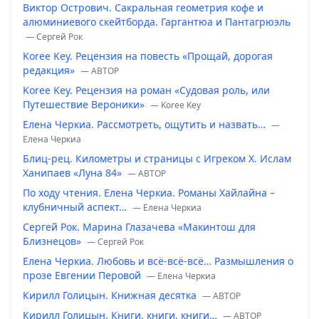
Виктор Острович. Сакральная геометрия кофе и
алюминиевого скейтборда. Гаргантюа и Пантагрюэль
— Сергей Рок
Koree Key. Рецензия на повесть «Прощай, дорогая
редакция»
— ABTOP
Koree Key. Рецензия на роман «Судовая роль, или
Путешествие Вероники»
— Koree Key
Елена Черкиа. Рассмотреть, ощутить и назвать…
—
Елена Черкиа
Блиц-рец. Километры и страницы с Игреком Х. Ислам
Ханипаев «Луна 84»
— ABTOP
По ходу чтения. Елена Черкиа. Романы Хайлайна –
клубничный аспект…
— Елена Черкиа
Сергей Рок. Марина Глазачева «Макинтош для
Близнецов»
— Сергей Рок
Елена Черкиа. Любовь и всё-всё-всё… Размышления о
прозе Евгении Перовой
— Елена Черкиа
Кирилл Голицын. Книжная десятка
— ABTOP
Кирилл Голицын. Книги, книги, книги…
— ABTOP