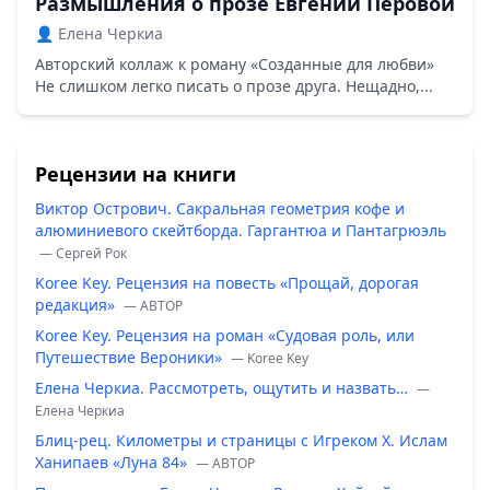
Размышления о прозе Евгении Перовой
👤 Елена Черкиа
Авторский коллаж к роману «Созданные для любви»
Не слишком легко писать о прозе друга. Нещадно,...
Рецензии на книги
Виктор Острович. Сакральная геометрия кофе и
алюминиевого скейтборда. Гаргантюа и Пантагрюэль
— Сергей Рок
Koree Key. Рецензия на повесть «Прощай, дорогая
редакция»
— ABTOP
Koree Key. Рецензия на роман «Судовая роль, или
Путешествие Вероники»
— Koree Key
Елена Черкиа. Рассмотреть, ощутить и назвать…
—
Елена Черкиа
Блиц-рец. Километры и страницы с Игреком Х. Ислам
Ханипаев «Луна 84»
— ABTOP