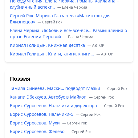
По ходу чтения. Елена Черкиа. Романы Хайлайна –
клубничный аспект…
— Елена Черкиа
Сергей Рок. Марина Глазачева «Макинтош для
Близнецов»
— Сергей Рок
Елена Черкиа. Любовь и всё-всё-всё… Размышления о
прозе Евгении Перовой
— Елена Черкиа
Кирилл Голицын. Книжная десятка
— ABTOP
Кирилл Голицын. Книги, книги, книги…
— ABTOP
Поэзия
Тамила Синеева. Маски… подводят глазки
— Сергей Рок
Ханапи Эбеккуев. Автобус в Майкоп
— Сергей Рок
Борис Суросевов. Нальчики и директора
— Сергей Рок
Борис Суросевов. Нальчики-5
— Сергей Рок
Борис Суросевов. Мухи
— Сергей Рок
Борис Суросевов. Железо
— Сергей Рок