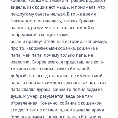
кровью, кишками, землей и травой. Видимо, я
видела, как кошка ест мышь, и понимала, что
по-другому съесть нельзя. В то же время
сказочность оставалась, так как Красная
шапочка, разумеется, осталась живой и
невредимой в конце сказки.
Были и нравоучительные истории. Например,
про то, как жили-были собачка, кошечка и
папа. Чей папа, почему только папа, не
известно. Скорее всего, я представляла кого-
то типа своего папы – некто большой,
добрый, кто всегда защитит, не именно мой
папа, а папа как символ всех пап. Так вот, этот
папа свалял дурака, зачем-то попил воды из
душа. И умер, разумеется, ведь она там
отравленная. Конечно, собачка с кошечкой
это дело так не оставили, они вызвали врача
(или потащили огромного папу в больницу,