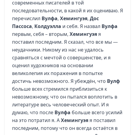
современных писателей в той
последовательности, в какой я их оцениваю. Я
перечислил
Вулфа
,
Хемингуэя
,
Дос
Пассоса
,
Колдуэлла
и себя. Я назвал
Вулфа
первым, себя – вторым,
Хемингуэя
я
поставил последним. Я сказал, что все мы —
неудачники. Никому из нас не удалось
сравняться с мечтой о совершенстве, и я
оценил художников на основании
великолепия их поражения в попытке
достичь невозможного. Я убеждён, что
Вулф
больше всех стремился приблизиться к
невозможному, что он пытался воплотить в
литературе весь человеческий опыт. И я
думаю, что после
Вулфа
больше всего усилий
на это потратил я. А
Хемингуэя
я поставил
последним, потому что он всегда остаётся в