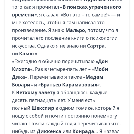
того как я прочитал «
В поисках утраченного
времени
«, я сказал: «Вот это – то самое!» — и
мне хотелось, чтобы я сам написал это
произведение. Я знаю
Мальро
, потому что я
прочитал его последние книги о психологии
искусства. Однако я не знаю ни
Сартра
,
ни
Камю
.»
«Ежегодно я обычно перечитываю «
Дон
Кихота
«. Раз в четыре-пять лет – «
Моби
Дика
«. Перечитываю я также «
Мадам
Бовари
» и «
Братьев Карамазовых
«.
К
Ветхому завету
я обращаюсь каждые
десять пятнадцать лет. У меня есть
полный
Шекспир
в одном томике, который я
ношу с собой и почти постоянно понемногу
читаю. Почти каждый год я перечитываю что-
нибудь из
Диккенса
или
Конрада
… Я назвал