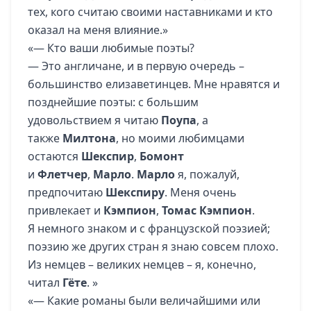
тех, кого считаю своими наставниками и кто
оказал на меня влияние.»
«— Кто ваши любимые поэты?
— Это англичане, и в первую очередь –
большинство елизаветинцев. Мне нравятся и
позднейшие поэты: с большим
удовольствием я читаю
Поупа
, а
также
Милтона
, но моими любимцами
остаются
Шекспир
,
Бомонт
и
Флетчер
,
Марло
.
Марло
я, пожалуй,
предпочитаю
Шекспиру
. Меня очень
привлекает и
Кэмпион
,
Томас Кэмпион
.
Я немного знаком и с французской поэзией;
поэзию же других стран я знаю совсем плохо.
Из немцев – великих немцев – я, конечно,
читал
Гёте
. »
«— Какие романы были величайшими или