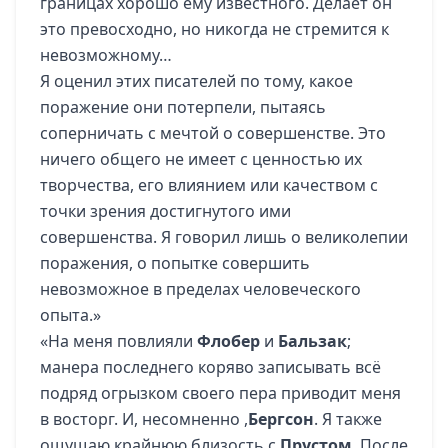
границах хорошо ему известного. Делает он
это превосходно, но никогда не стремится к
невозможному…
Я оценил этих писателей по тому, какое
поражение они потерпели, пытаясь
соперничать с мечтой о совершенстве. Это
ничего общего не имеет с ценностью их
творчества, его влиянием или качеством с
точки зрения достигнутого ими
совершенства. Я говорил лишь о великолепии
поражения, о попытке совершить
невозможное в пределах человеческого
опыта.»
«На меня повлияли
Флобер
и
Бальзак
;
манера последнего коряво записывать всё
подряд огрызком своего пера приводит меня
в восторг. И, несомненно ,
Бергсон
. Я также
ощущаю крайнюю близость с
Прустом
. После