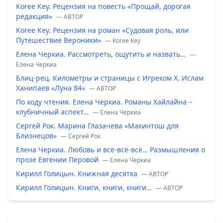
Koree Key. Рецензия на повесть «Прощай, дорогая
редакция»
— ABTOP
Koree Key. Рецензия на роман «Судовая роль, или
Путешествие Вероники»
— Koree Key
Елена Черкиа. Рассмотреть, ощутить и назвать…
—
Елена Черкиа
Блиц-рец. Километры и страницы с Игреком Х. Ислам
Ханипаев «Луна 84»
— ABTOP
По ходу чтения. Елена Черкиа. Романы Хайлайна –
клубничный аспект…
— Елена Черкиа
Сергей Рок. Марина Глазачева «Макинтош для
Близнецов»
— Сергей Рок
Елена Черкиа. Любовь и всё-всё-всё… Размышления о
прозе Евгении Перовой
— Елена Черкиа
Кирилл Голицын. Книжная десятка
— ABTOP
Кирилл Голицын. Книги, книги, книги…
— ABTOP