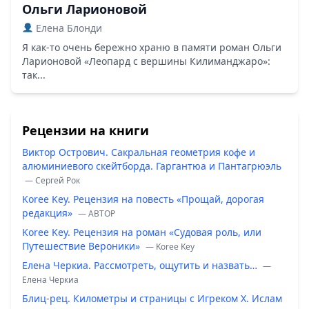
Ольги Ларионовой
Елена Блонди
Я как-то очень бережно храню в памяти роман Ольги
Ларионовой «Леопард с вершины Килиманджаро»:
так...
Рецензии на книги
Виктор Острович. Сакральная геометрия кофе и
алюминиевого скейтборда. Гаргантюа и Пантагрюэль
— Сергей Рок
Koree Key. Рецензия на повесть «Прощай, дорогая
редакция»
— ABTOP
Koree Key. Рецензия на роман «Судовая роль, или
Путешествие Вероники»
— Koree Key
Елена Черкиа. Рассмотреть, ощутить и назвать…
—
Елена Черкиа
Блиц-рец. Километры и страницы с Игреком Х. Ислам