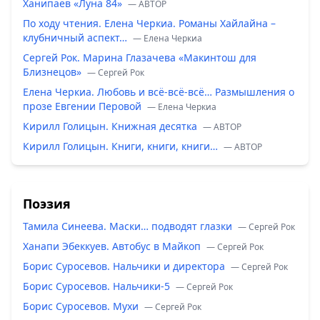
Ханипаев «Луна 84»
— ABTOP
По ходу чтения. Елена Черкиа. Романы Хайлайна –
клубничный аспект…
— Елена Черкиа
Сергей Рок. Марина Глазачева «Макинтош для
Близнецов»
— Сергей Рок
Елена Черкиа. Любовь и всё-всё-всё… Размышления о
прозе Евгении Перовой
— Елена Черкиа
Кирилл Голицын. Книжная десятка
— ABTOP
Кирилл Голицын. Книги, книги, книги…
— ABTOP
Поэзия
Тамила Синеева. Маски… подводят глазки
— Сергей Рок
Ханапи Эбеккуев. Автобус в Майкоп
— Сергей Рок
Борис Суросевов. Нальчики и директора
— Сергей Рок
Борис Суросевов. Нальчики-5
— Сергей Рок
Борис Суросевов. Мухи
— Сергей Рок