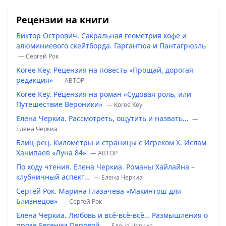
Рецензии на книги
Виктор Острович. Сакральная геометрия кофе и
алюминиевого скейтборда. Гаргантюа и Пантагрюэль
— Сергей Рок
Koree Key. Рецензия на повесть «Прощай, дорогая
редакция»
— ABTOP
Koree Key. Рецензия на роман «Судовая роль, или
Путешествие Вероники»
— Koree Key
Елена Черкиа. Рассмотреть, ощутить и назвать…
—
Елена Черкиа
Блиц-рец. Километры и страницы с Игреком Х. Ислам
Ханипаев «Луна 84»
— ABTOP
По ходу чтения. Елена Черкиа. Романы Хайлайна –
клубничный аспект…
— Елена Черкиа
Сергей Рок. Марина Глазачева «Макинтош для
Близнецов»
— Сергей Рок
Елена Черкиа. Любовь и всё-всё-всё… Размышления о
прозе Евгении Перовой
— Елена Черкиа