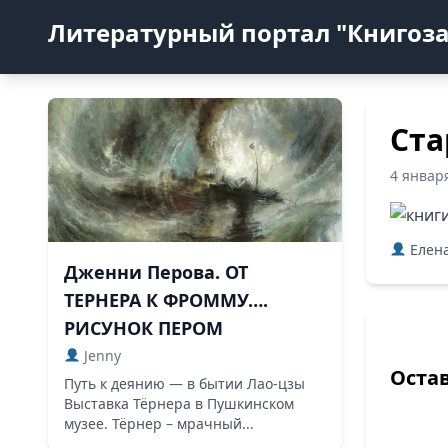
Литературный портал "Книгоз
Ста
4 январ
Елена
Дженни Перова. ОТ
ТЕРНЕРА К ФРОММУ….
РИСУНОК ПЕРОМ
Jenny
Оста
Путь к деянию — в бытии Лао-цзы
Выставка Тёрнера в Пушкинском
музее. Тёрнер – мрачный...