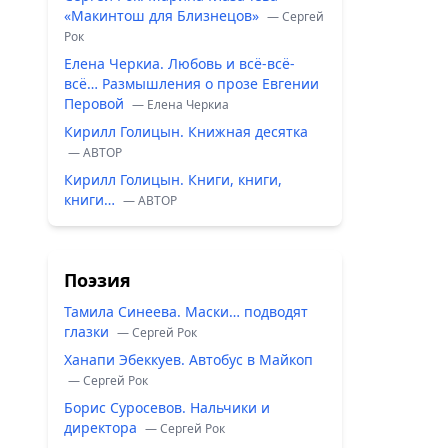
«Макинтош для Близнецов»
— Сергей
Рок
Елена Черкиа. Любовь и всё-всё-
всё… Размышления о прозе Евгении
Перовой
— Елена Черкиа
Кирилл Голицын. Книжная десятка
— ABTOP
Кирилл Голицын. Книги, книги,
книги…
— ABTOP
Поэзия
Тамила Синеева. Маски… подводят
глазки
— Сергей Рок
Ханапи Эбеккуев. Автобус в Майкоп
— Сергей Рок
Борис Суросевов. Нальчики и
директора
— Сергей Рок