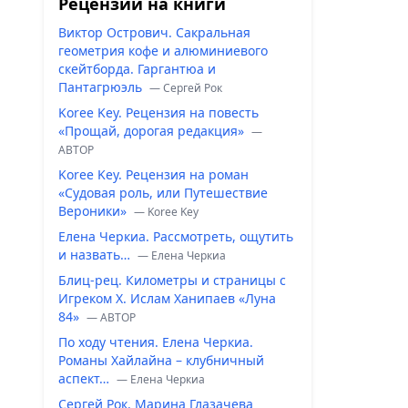
Рецензии на книги
Виктор Острович. Сакральная
геометрия кофе и алюминиевого
скейтборда. Гаргантюа и
Пантагрюэль
— Сергей Рок
Koree Key. Рецензия на повесть
«Прощай, дорогая редакция»
—
ABTOP
Koree Key. Рецензия на роман
«Судовая роль, или Путешествие
Вероники»
— Koree Key
Елена Черкиа. Рассмотреть, ощутить
и назвать…
— Елена Черкиа
Блиц-рец. Километры и страницы с
Игреком Х. Ислам Ханипаев «Луна
84»
— ABTOP
По ходу чтения. Елена Черкиа.
Романы Хайлайна – клубничный
аспект…
— Елена Черкиа
Сергей Рок. Марина Глазачева