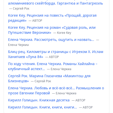
алюминиевого скейтборда. Гаргантюа и Пантагрюэль
— Сергей Рок
Koree Key. Рецензия на повесть «Прощай, дорогая
редакция»
— ABTOP
Koree Key. Рецензия на роман «Судовая роль, или
Путешествие Вероники»
— Koree Key
Елена Черкиа. Рассмотреть, ощутить и назвать…
—
Елена Черкиа
Блиц-рец. Километры и страницы с Игреком Х. Ислам
Ханипаев «Луна 84»
— ABTOP
По ходу чтения. Елена Черкиа. Романы Хайлайна –
клубничный аспект…
— Елена Черкиа
Сергей Рок. Марина Глазачева «Макинтош для
Близнецов»
— Сергей Рок
Елена Черкиа. Любовь и всё-всё-всё… Размышления о
прозе Евгении Перовой
— Елена Черкиа
Кирилл Голицын. Книжная десятка
— ABTOP
Кирилл Голицын. Книги, книги, книги…
— ABTOP