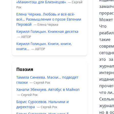
«Макинтош для Близнецов»
— Сергей
замалч
Рок
прорас
Елена Черкиа. Любовь и всё-всё-
всё… Размышления о прозе Евгении
Может 
Перовой
— Елена Черкиа
Что 
Кирилл Голицын. Книжная десятка
реабил
— ABTOP
такие
Кирилл Голицын. Книги, книги,
соврем
книги…
— ABTOP
сегодн
это за
журнал
Поэзия
интерн
Тамила Синеева. Маски… подводят
издани
глазки
— Сергей Рок
прочег
Ханапи Эбеккуев. Автобус в Майкоп
что ли
— Сергей Рок
Сколь
Борис Суросевов. Нальчики и
журнал
директора
— Сергей Рок
но в о
Борис Суросевов. Нальчики-5