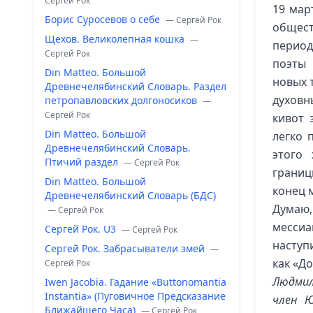
Сергей Рок
19 мар
Борис Суросевов о себе
— Сергей Рок
общест
Щехов. Великолепная кошка
—
период
Сергей Рок
поэты 
Din Matteo. Большой
новых 
Древнечелябинский Словарь. Раздел
духовн
петропавловских долгоносиков
—
Сергей Рок
кивот 
Din Matteo. Большой
легко 
Древнечелябинский Словарь.
этого
Птичий раздел
— Сергей Рок
границ
Din Matteo. Большой
конец 
Древнечелябинский Словарь (БДС)
Думаю,
— Сергей Рок
мессиа
Сергей Рок. U3
— Сергей Рок
наступ
Сергей Рок. Забрасыватели змей
—
как «Д
Сергей Рок
Людмил
Iwen Jacobia. Гадание «Buttonomantia
Instantia» (Пуговичное Предсказание
член Ю
Ближайшего Часа)
— Сергей Рок