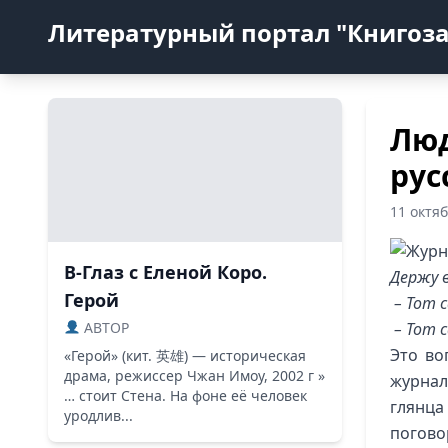
Литературный портал "Книгоз
Люд
рус
11 октя
В-Глаз с Еленой Коро.
Держу в
Герой
– Тот 
ABTOP
– Тот 
Это во
«Герой» (кит. 英雄) — историческая
драма, режиссер Чжан Имоу, 2002 г »
журнал
… стоит Стена. На фоне её человек
глянца
уродлив...
погов