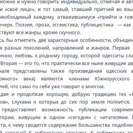
 можно и нужно говорить индивидуально, отмечая и ав
 и «своё лицо», и тот самый, ставший притчей во язы
необходимый каждому, отважившемуся «прийти и гов
очерк. Поэзия, проза, эссеистика, публицистика — как 
ствуют все жанры, кроме скучного.
сь бы отметить две характерные особенности, объед
в разных поколений, направлений и жанров. Первая
енно, любовь к родному городу, которой одесситы сл
. Вторая — это то, что практически все ныне живущие ав
нале представлены также произведения одесских а
бряного» века) являются членами Южнорусского
лей, что само по себе уже говорит о многом.
дая и продолжая хорошую, добрую традицию тех «
ов», слухами о которых до сих пор земля полнится,
 предоставляет возможность публикации современ
торам, живущим в одном «сегодня» с читателями. 
ти, к чему сводится содержание большинства подобно
й сегодня? К публикации классики. К публикации то