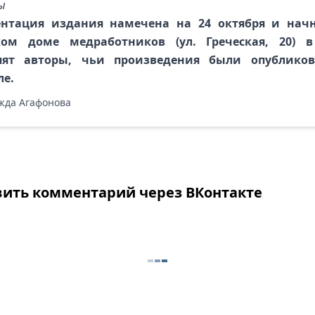
ы
ентация издания намечена на 24 октября и начн
ком доме медработников (ул. Греческая, 20) в 
пят авторы, чьи произведения были опублико
ле.
да Агафонова
вить комментарий через ВКонтакте