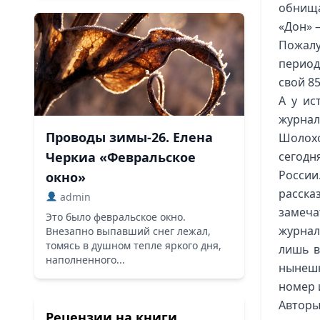
обнища
«Дон» —
Пожалу
период
свой 8
А у ис
журнал
Проводы зимы-26. Елена
Шолох
Черкиа «Февральское
сегод
Росси
окно»
расск
admin
замеча
Это было февральское окно.
журнал
Внезапно выпавший снег лежал,
томясь в душном тепле яркого дня,
лишь в
наполненного...
нынешн
номер 
Авторы
Рецензии на книги