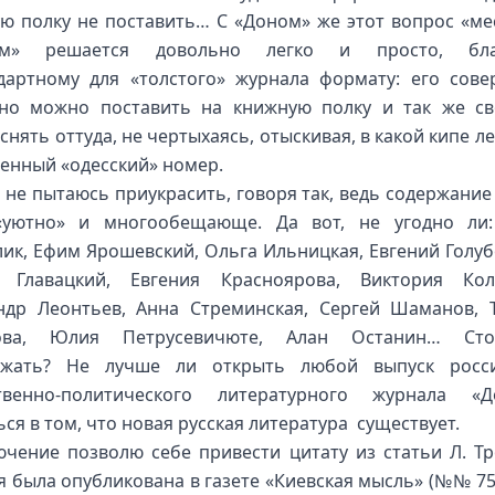
ю полку не поставить… С «Доном» же этот вопрос «ме
ем» решается довольно легко и просто, бла
дартному для «толстого» журнала формату: его сов
но можно поставить на книжную полку и так же с
снять оттуда, не чертыхаясь, отыскивая, в какой кипе ле
енный «одесский» номер.
 не пытаюсь приукрасить, говоря так, ведь содержание
«уютно» и многообещающе. Да вот, не угодно ли
ик, Ефим Ярошевский, Ольга Ильницкая, Евгений Голуб
й Главацкий, Евгения Красноярова, Виктория Колт
ндр Леонтьев, Анна Стреминская, Сергей Шаманов, 
ова, Юлия Петрусевичюте, Алан Останин… Ст
лжать? Не лучше ли открыть любой выпуск росси
твенно-политического литературного журнала «
ься в том, что новая русская литература существует.
ючение позволю себе привести цитату из статьи Л. Тр
я была опубликована в газете «Киевская мысль» (№№ 75, 