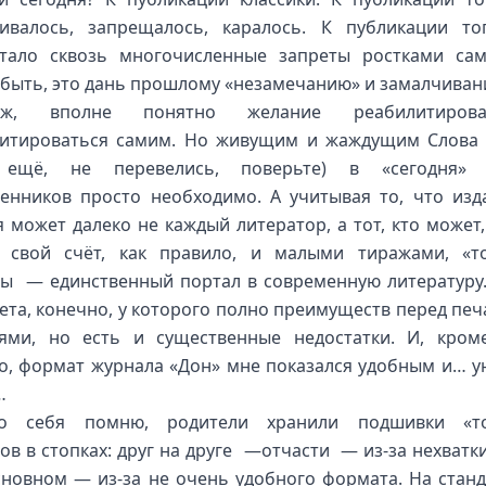
ивалось, запрещалось, каралось. К публикации то
тало сквозь многочисленные запреты ростками сам
быть, это дань прошлому «незамечанию» и замалчиван
ж, вполне понятно желание реабилитиров
итироваться самим. Но живущим и жаждущим Слова 
 ещё, не перевелись, поверьте) в «сегодня» 
енников просто необходимо. А учитывая то, что изд
я может далеко не каждый литератор, а тот, кто может,
 свой счёт, как правило, и малыми тиражами, «т
ы — единственный портал в современную литературу
ета, конечно, у которого полно преимуществ перед пе
ями, но есть и существенные недостатки. И, кром
о, формат журнала «Дон» мне показался удобным и… 
…
ко себя помню, родители хранили подшивки «то
ов в стопках: друг на друге —отчасти — из-за нехватки
сновном — из-за не очень удобного формата. На стан