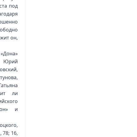
ста под
годаря
ершенно
вободно
жит он,
 «Дона»
: Юрий
овский,
унова,
Татьяна
оит ли
йского
Дон» и
оцкого,
78; 16,