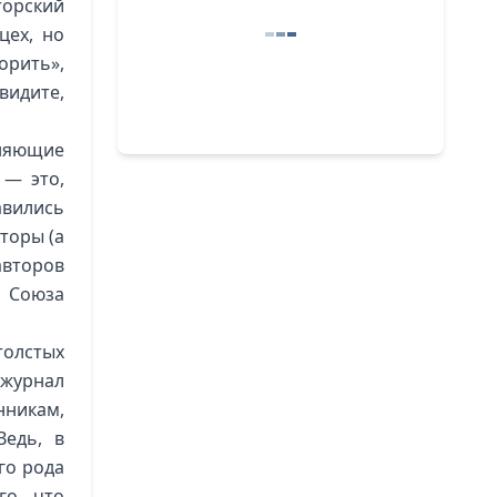
торский
цех, но
орить»,
видите,
иняющие
 — это,
авились
торы (а
второв
 Союза
толстых
 журнал
никам,
Ведь, в
го рода
го, что