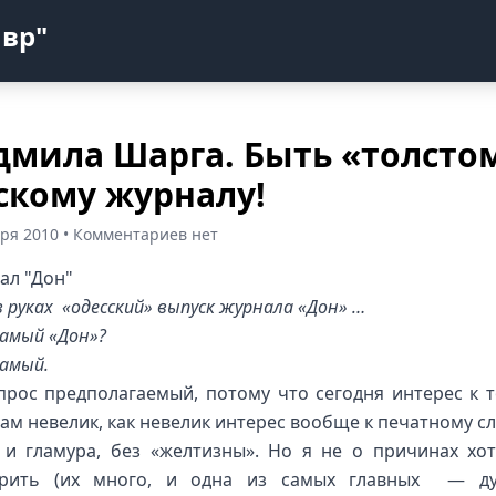
авр"
мила Шарга. Быть «толсто
скому журналу!
бря 2010 • Комментариев нет
 руках «одесский» выпуск журнала «Дон» …
самый «Дон»?
самый.
прос предполагаемый, потому что сегодня интерес к 
ам невелик, как невелик интерес вообще к печатному сл
 и гламура, без «желтизны». Но я не о причинах хо
орить (их много, и одна из самых главных — ду