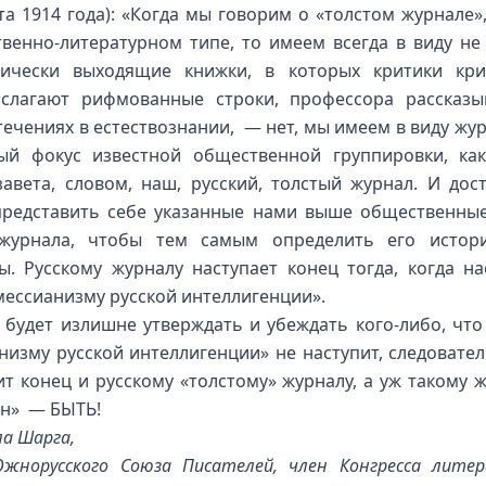
та 1914 года): «Когда мы говорим о «толстом журнале»,
венно-литературном типе, то имеем всегда в виду не
ически выходящие книжки, в которых критики кри
слагают рифмованные строки, профессора рассказ
течениях в естествознании, — нет, мы имеем в виду жур
ый фокус известной общественной группировки, ка
завета, словом, наш, русский, толстый журнал. И дос
представить себе указанные нами выше общественны
 журнала, чтобы тем самым определить его истори
ы. Русскому журналу наступает конец тогда, когда на
мессианизму русской интеллигенции».
 будет излишне утверждать и убеждать кого-либо, что
низму русской интеллигенции» не наступит, следовател
ит конец и русскому «толстому» журналу, а уж такому ж
он» — БЫТЬ!
а Шарга,
жнорусского Союза Писателей, член Конгресса лите