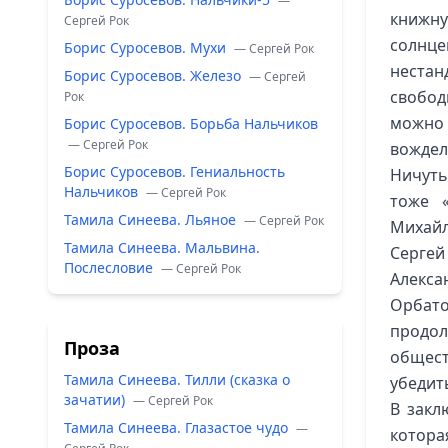
—
книжну
Сергей Рок
солнц
Борис Суросевов. Мухи
— Сергей Рок
нестан
Борис Суросевов. Железо
— Сергей
свобод
Рок
можно 
Борис Суросевов. Борьба Нальчиков
— Сергей Рок
вождел
Борис Суросевов. Гениальность
Ничуть
Нальчиков
— Сергей Рок
тоже 
Тамила Синеева. Льяное
— Сергей Рок
Михайл
Тамила Синеева. Мальвина.
Серге
Послесловие
— Сергей Рок
Алекса
Орбат
продо
Проза
общес
Тамила Синеева. Тилли (сказка о
убедит
зачатии)
— Сергей Рок
В закл
Тамила Синеева. Глазастое чудо
—
котора