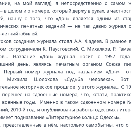
ние, на мой взгляд), я непосредственно о самом 
 в целом и о номере, который держу в руках, в частност
й, начну с того, что «Дон» является одним из ст
ических печатных изданий — не так давно журнал 
5-летний юбилей.
токов создания журнала стоял А.А. Фадеев. В разное 
ом сотрудничали К. Паустовский, С. Михалков, Р. Гамза
ов… Название «Дон» журнал носит с 1957 год
няшний день, являясь печатным органом Союза пис
и. Первый номер журнала под названием «Дон» от
аз Михаила Шолохова «Судьба человека». Вот
тельное историческое прошлое у этого журнала… С 19
 перешёл на сдвоенные номера, что, кстати, практик
 военные годы. Именно в таком сдвоенном номере №
ий, 2010-й год, и опубликованы работы одесских литер
имеет подназвание «Литературное кольцо Одессы».
, представленные в нём, настолько самобытны, что о