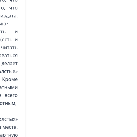
го, что
издата.
ию?
ать и
(есть и
читать
аваться
 делает
олстые»
. Кроме
чатными
е всего
уютным,
лстых»
 места,
дартную