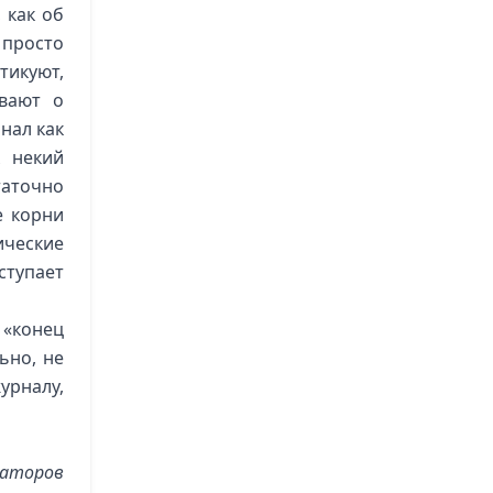
 как об
 просто
тикуют,
ывают о
нал как
к некий
таточно
е корни
ческие
ступает
 «конец
ьно, не
урналу,
раторов