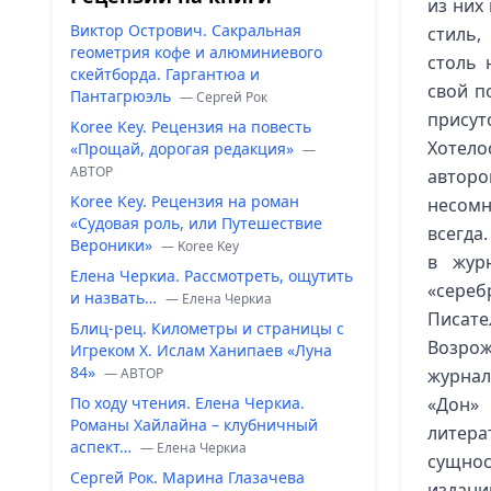
из них
Виктор Острович. Сакральная
стиль,
геометрия кофе и алюминиевого
столь 
скейтборда. Гаргантюа и
свой п
Пантагрюэль
— Сергей Рок
присут
Koree Key. Рецензия на повесть
Хотело
«Прощай, дорогая редакция»
—
ABTOP
авторо
Koree Key. Рецензия на роман
несомн
«Судовая роль, или Путешествие
всегда
Вероники»
— Koree Key
в жур
Елена Черкиа. Рассмотреть, ощутить
«сере
и назвать…
— Елена Черкиа
Писате
Блиц-рец. Километры и страницы с
Возрож
Игреком Х. Ислам Ханипаев «Луна
84»
— ABTOP
журнал
По ходу чтения. Елена Черкиа.
«Дон»
Романы Хайлайна – клубничный
литера
аспект…
— Елена Черкиа
сущнос
Сергей Рок. Марина Глазачева
издани