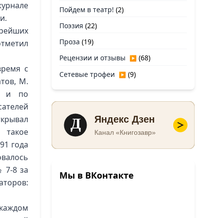
журнале
Пойдем в театр!
(2)
и.
Поэзия
(22)
арейших
Проза
(19)
отметил
Рецензии и отзывы
(68)
▶
время с
Сетевые трофеи
(9)
▶
тов, М.
а и по
ателей
Д
крывал
Яндекс Дзен
 такое
Канал «Книгозавр»
91 года
овалось
 7-8 за
Мы в ВКонтакте
аторов:
 каждом