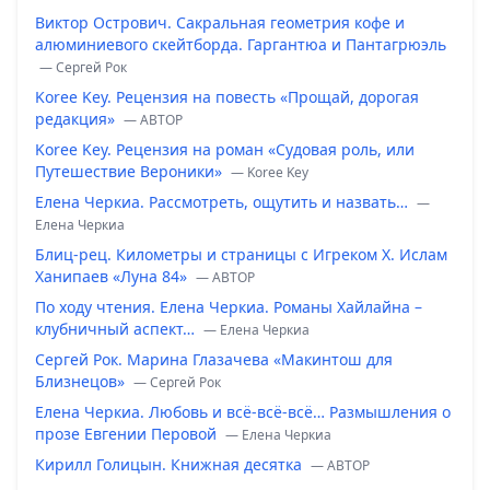
Виктор Острович. Сакральная геометрия кофе и
алюминиевого скейтборда. Гаргантюа и Пантагрюэль
— Сергей Рок
Koree Key. Рецензия на повесть «Прощай, дорогая
редакция»
— ABTOP
Koree Key. Рецензия на роман «Судовая роль, или
Путешествие Вероники»
— Koree Key
Елена Черкиа. Рассмотреть, ощутить и назвать…
—
Елена Черкиа
Блиц-рец. Километры и страницы с Игреком Х. Ислам
Ханипаев «Луна 84»
— ABTOP
По ходу чтения. Елена Черкиа. Романы Хайлайна –
клубничный аспект…
— Елена Черкиа
Сергей Рок. Марина Глазачева «Макинтош для
Близнецов»
— Сергей Рок
Елена Черкиа. Любовь и всё-всё-всё… Размышления о
прозе Евгении Перовой
— Елена Черкиа
Кирилл Голицын. Книжная десятка
— ABTOP