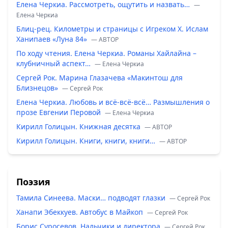
Елена Черкиа. Рассмотреть, ощутить и назвать…
—
Елена Черкиа
Блиц-рец. Километры и страницы с Игреком Х. Ислам
Ханипаев «Луна 84»
— ABTOP
По ходу чтения. Елена Черкиа. Романы Хайлайна –
клубничный аспект…
— Елена Черкиа
Сергей Рок. Марина Глазачева «Макинтош для
Близнецов»
— Сергей Рок
Елена Черкиа. Любовь и всё-всё-всё… Размышления о
прозе Евгении Перовой
— Елена Черкиа
Кирилл Голицын. Книжная десятка
— ABTOP
Кирилл Голицын. Книги, книги, книги…
— ABTOP
Поэзия
Тамила Синеева. Маски… подводят глазки
— Сергей Рок
Ханапи Эбеккуев. Автобус в Майкоп
— Сергей Рок
Борис Суросевов. Нальчики и директора
— Сергей Рок