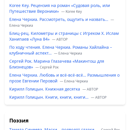
Koree Key. Рецензия на роман «Судовая роль, или
Путешествие Вероники»
— Koree Key
Елена Черкиа. Рассмотреть, ощутить и назвать…
—
Елена Черкиа
Блиц-рец. Километры и страницы с Игреком Х. Ислам
Ханипаев «Луна 84»
— ABTOP
По ходу чтения. Елена Черкиа. Романы Хайлайна –
клубничный аспект…
— Елена Черкиа
Сергей Рок. Марина Глазачева «Макинтош для
Близнецов»
— Сергей Рок
Елена Черкиа. Любовь и всё-всё-всё… Размышления о
прозе Евгении Перовой
— Елена Черкиа
Кирилл Голицын. Книжная десятка
— ABTOP
Кирилл Голицын. Книги, книги, книги…
— ABTOP
Поэзия
Тамила Синеева. Маски… подводят глазки
— Сергей Рок