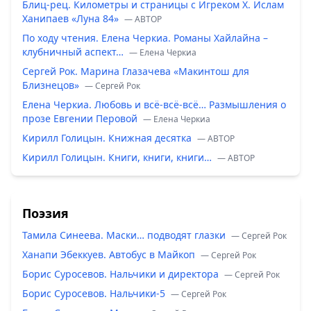
Блиц-рец. Километры и страницы с Игреком Х. Ислам
Ханипаев «Луна 84»
— ABTOP
По ходу чтения. Елена Черкиа. Романы Хайлайна –
клубничный аспект…
— Елена Черкиа
Сергей Рок. Марина Глазачева «Макинтош для
Близнецов»
— Сергей Рок
Елена Черкиа. Любовь и всё-всё-всё… Размышления о
прозе Евгении Перовой
— Елена Черкиа
Кирилл Голицын. Книжная десятка
— ABTOP
Кирилл Голицын. Книги, книги, книги…
— ABTOP
Поэзия
Тамила Синеева. Маски… подводят глазки
— Сергей Рок
Ханапи Эбеккуев. Автобус в Майкоп
— Сергей Рок
Борис Суросевов. Нальчики и директора
— Сергей Рок
Борис Суросевов. Нальчики-5
— Сергей Рок