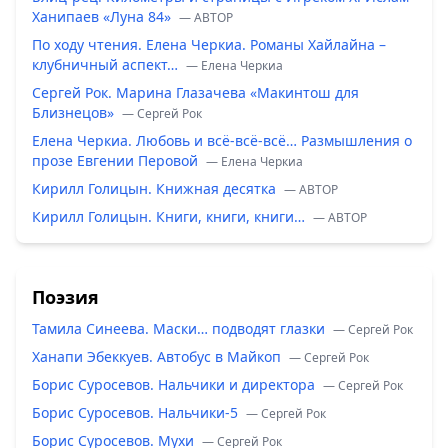
Ханипаев «Луна 84»
— ABTOP
По ходу чтения. Елена Черкиа. Романы Хайлайна –
клубничный аспект…
— Елена Черкиа
Сергей Рок. Марина Глазачева «Макинтош для
Близнецов»
— Сергей Рок
Елена Черкиа. Любовь и всё-всё-всё… Размышления о
прозе Евгении Перовой
— Елена Черкиа
Кирилл Голицын. Книжная десятка
— ABTOP
Кирилл Голицын. Книги, книги, книги…
— ABTOP
Поэзия
Тамила Синеева. Маски… подводят глазки
— Сергей Рок
Ханапи Эбеккуев. Автобус в Майкоп
— Сергей Рок
Борис Суросевов. Нальчики и директора
— Сергей Рок
Борис Суросевов. Нальчики-5
— Сергей Рок
Борис Суросевов. Мухи
— Сергей Рок