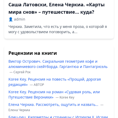
Саша Латовски, Елена Черкиа. «Карты
мира снов» – путешествие… куда?
👤 admin
Черкиа. Заметила, что есть у меня проза, о которой я
могу с удовольствием поговорить, а...
Рецензии на книги
Виктор Острович. Сакральная геометрия кофе и
алюминиевого скейтборда. Гаргантюа и Пантагрюэль
— Сергей Рок
Koree Key. Рецензия на повесть «Прощай, дорогая
редакция»
— ABTOP
Koree Key. Рецензия на роман «Судовая роль, или
Путешествие Вероники»
— Koree Key
Елена Черкиа. Рассмотреть, ощутить и назвать…
—
Елена Черкиа
Блиц-рец. Километры и страницы с Игреком Х. Ислам