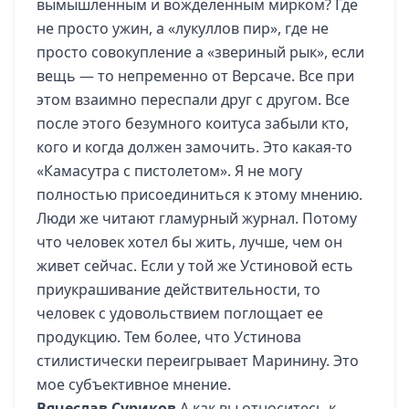
вымышленным и вожделенным мирком? Где
не просто ужин, а «лукуллов пир», где не
просто совокупление а «звериный рык», если
вещь — то непременно от Версаче. Все при
этом взаимно переспали друг с другом. Все
после этого безумного коитуса забыли кто,
кого и когда должен замочить. Это какая-то
«Камасутра с пистолетом». Я не могу
полностью присоединиться к этому мнению.
Люди же читают гламурный журнал. Потому
что человек хотел бы жить, лучше, чем он
живет сейчас. Если у той же Устиновой есть
приукрашивание действительности, то
человек с удовольствием поглощает ее
продукцию. Тем более, что Устинова
стилистически переигрывает Маринину. Это
мое субъективное мнение.
Вячеслав Суриков
А как вы относитесь к