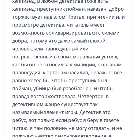
хэппиэнд. В любом детективе тоже есть
хэппиэнд: преступник пойман, наказан, добро
торжествует над злом. Третье: при чтении или
просмотре детектива, читатель имеет
возможность солидаризироваться с силами
добра, потому что даже самый плохой
человек, или равнодушный или
посредственный в своих моральных устоях,
как бы он не относился к милиции, к органам
правосудия, к органам насилия, неважно, все
равно хотел бы, чтобы преступник был
пойман, убийца был разоблачен, и чтобы
правда восторжествовала. Четвертое: в
детективном жанре существует так
называемый элемент игры. Детектив это
ребус, вот только если ребус я беру в газете
читаю, я там половину не могу отгадать, и не
получаю чувство самоудовлетворения, а