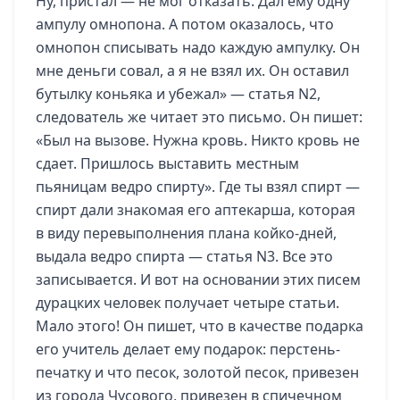
Ну, пристал — не мог отказать. Дал ему одну
ампулу омнопона. А потом оказалось, что
омнопон списывать надо каждую ампулку. Он
мне деньги совал, а я не взял их. Он оставил
бутылку коньяка и убежал» — статья N2,
следователь же читает это письмо. Он пишет:
«Был на вызове. Нужна кровь. Никто кровь не
сдает. Пришлось выставить местным
пьяницам ведро спирту». Где ты взял спирт —
спирт дали знакомая его аптекарша, которая
в виду перевыполнения плана койко-дней,
выдала ведро спирта — статья N3. Все это
записывается. И вот на основании этих писем
дурацких человек получает четыре статьи.
Мало этого! Он пишет, что в качестве подарка
его учитель делает ему подарок: перстень-
печатку и что песок, золотой песок, привезен
из города Чусового, привезен в спичечном