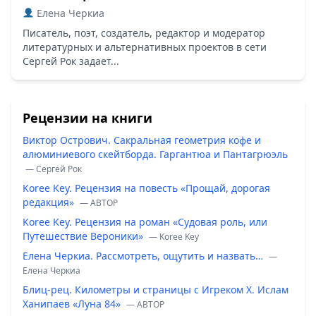
Елена Черкиа
Писатель, поэт, создатель, редактор и модератор
литературных и альтернативных проектов в сети
Сергей Рок задает...
Рецензии на книги
Виктор Острович. Сакральная геометрия кофе и
алюминиевого скейтборда. Гаргантюа и Пантагрюэль
— Сергей Рок
Koree Key. Рецензия на повесть «Прощай, дорогая
редакция»
— ABTOP
Koree Key. Рецензия на роман «Судовая роль, или
Путешествие Вероники»
— Koree Key
Елена Черкиа. Рассмотреть, ощутить и назвать…
—
Елена Черкиа
Блиц-рец. Километры и страницы с Игреком Х. Ислам
Ханипаев «Луна 84»
— ABTOP