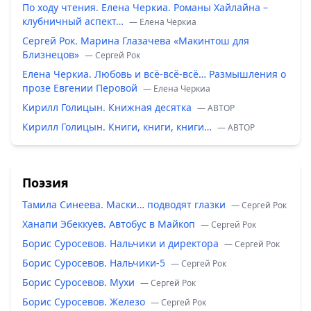
По ходу чтения. Елена Черкиа. Романы Хайлайна –
клубничный аспект…
— Елена Черкиа
Сергей Рок. Марина Глазачева «Макинтош для
Близнецов»
— Сергей Рок
Елена Черкиа. Любовь и всё-всё-всё… Размышления о
прозе Евгении Перовой
— Елена Черкиа
Кирилл Голицын. Книжная десятка
— ABTOP
Кирилл Голицын. Книги, книги, книги…
— ABTOP
Поэзия
Тамила Синеева. Маски… подводят глазки
— Сергей Рок
Ханапи Эбеккуев. Автобус в Майкоп
— Сергей Рок
Борис Суросевов. Нальчики и директора
— Сергей Рок
Борис Суросевов. Нальчики-5
— Сергей Рок
Борис Суросевов. Мухи
— Сергей Рок
Борис Суросевов. Железо
— Сергей Рок