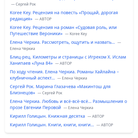
— Сергей Рок
Koree Key. Рецензия на повесть «Прощай, дорогая
редакция»
— ABTOP
Koree Key. Рецензия на роман «Судовая роль, или
Путешествие Вероники»
— Koree Key
Елена Черкиа. Рассмотреть, ощутить и назвать…
—
Елена Черкиа
Блиц-рец. Километры и страницы с Игреком Х. Ислам
Ханипаев «Луна 84»
— ABTOP
По ходу чтения. Елена Черкиа. Романы Хайлайна –
клубничный аспект…
— Елена Черкиа
Сергей Рок. Марина Глазачева «Макинтош для
Близнецов»
— Сергей Рок
Елена Черкиа. Любовь и всё-всё-всё… Размышления о
прозе Евгении Перовой
— Елена Черкиа
Кирилл Голицын. Книжная десятка
— ABTOP
Кирилл Голицын. Книги, книги, книги…
— ABTOP