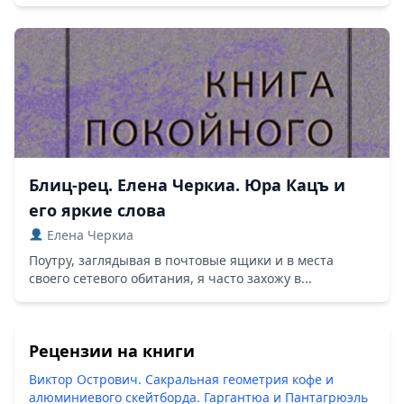
Блиц-рец. Елена Черкиа. Юра Кацъ и
его яркие слова
Елена Черкиа
Поутру, заглядывая в почтовые ящики и в места
своего сетевого обитания, я часто захожу в...
Рецензии на книги
Виктор Острович. Сакральная геометрия кофе и
алюминиевого скейтборда. Гаргантюа и Пантагрюэль