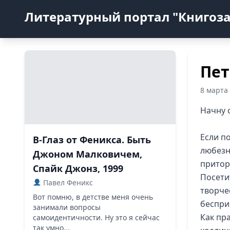
Литературный портал "Книгоз
Пет
8 марта
Начну с
Если п
В-Глаз от Феникса. Быть
любезн
Джоном Малковичем,
притор
Спайк Джонз, 1999
Посети
Павел Феникс
творче
Вот помню, в детстве меня очень
беспри
занимали вопросы
Как пр
самоидентичности. Ну это я сейчас
так умно...