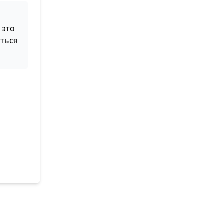
 это
аться