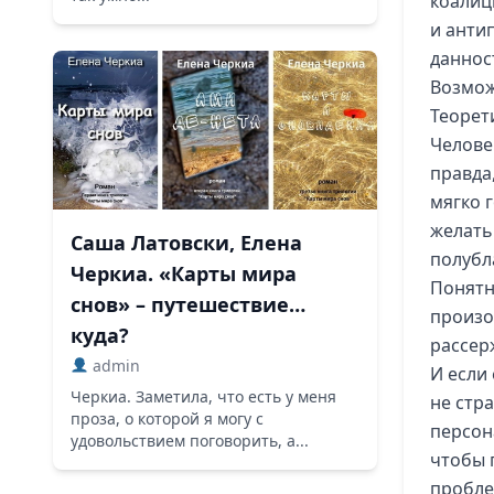
коалиц
и анти
даннос
Возмож
Теорети
Челове
правда
мягко г
желать
Саша Латовски, Елена
полубл
Черкиа. «Карты мира
Понятн
снов» – путешествие…
произо
куда?
рассерж
admin
И если
Черкиа. Заметила, что есть у меня
не стра
проза, о которой я могу с
персон
удовольствием поговорить, а...
чтобы 
пробле