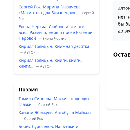
Сергей Рок. Марина Глазачева
Элто
«Макинтош для Близнецов»
— Сергей
нет, 
Рок
бы бы
Елена Черкиа. Любовь и всё-всё-
до э
всё… Размышления о прозе Евгении
Перовой
— Елена Черкиа
Кирилл Голицын. Книжная десятка
— ABTOP
Оста
Кирилл Голицын. Книги, книги,
книги…
— ABTOP
Поэзия
Тамила Синеева. Маски… подводят
глазки
— Сергей Рок
Ханапи Эбеккуев. Автобус в Майкоп
— Сергей Рок
Борис Суросевов. Нальчики и