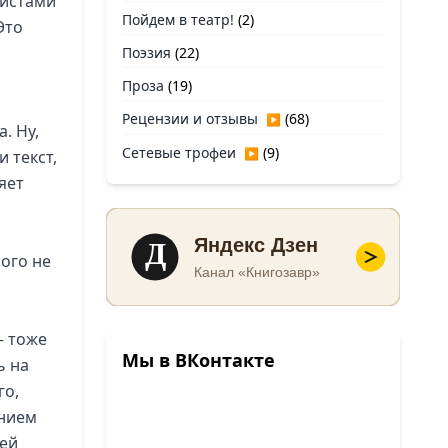
нистами
Пойдем в театр!
(2)
Это
Поэзия
(22)
Проза
(19)
Рецензии и отзывы
(68)
▶
. Ну,
Сетевые трофеи
(9)
▶
 текст,
яет
Д
Яндекс Дзен
ного не
Канал «Книгозавр»
– тоже
Мы в ВКонтакте
ь на
го,
ением
лей