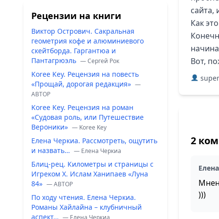
сайта,
Рецензии на книги
Как это
Виктор Острович. Сакральная
Конечн
геометрия кофе и алюминиевого
начина
скейтборда. Гаргантюа и
Пантагрюэль
Вот, по
— Сергей Рок
Koree Key. Рецензия на повесть
super
«Прощай, дорогая редакция»
—
ABTOP
Koree Key. Рецензия на роман
«Судовая роль, или Путешествие
Вероники»
— Koree Key
2 ко
Елена Черкиа. Рассмотреть, ощутить
и назвать…
— Елена Черкиа
Блиц-рец. Километры и страницы с
Елен
Игреком Х. Ислам Ханипаев «Луна
Мнен
84»
— ABTOP
)))
По ходу чтения. Елена Черкиа.
Романы Хайлайна – клубничный
аспект…
— Елена Черкиа