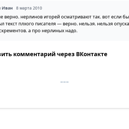
н Иван
8 марта 2010
не верно. нерлинов игорей осматривают так. вот если бы
л текст плхого писателя — верно. нельзя. нельзя опуск
кскрементов. а про нерлиных надо.
вить комментарий через ВКонтакте