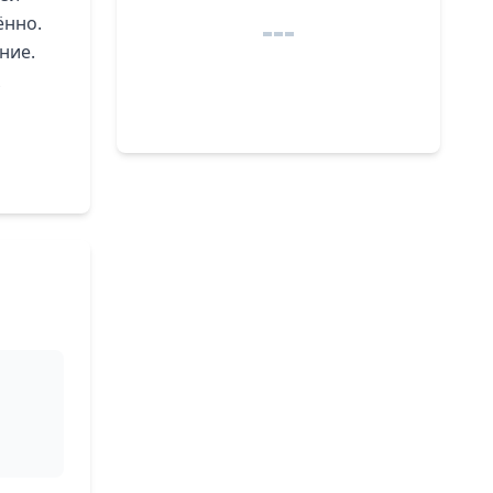
ённо.
ние.