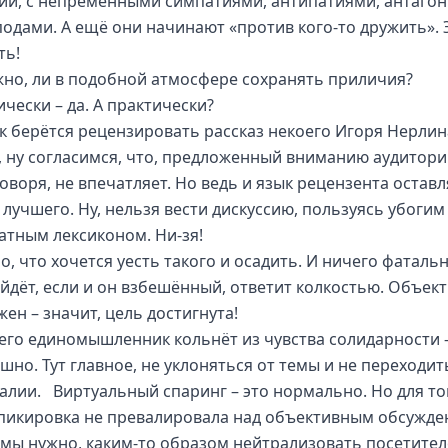
ии, с непременными симпатиями, антипатиями, антаго
подами. А ещё они начинают «против кого-то дружить». 
ть!
но, ли в подобной атмосфере сохранять приличия?
чески – да. А практически?
к берётся рецензировать рассказ некоего Игоря Нерлина
, ну согласимся, что, предложенный вниманию аудитории
оворя, не впечатляет. Но ведь и язык рецензента оставл
 лучшего. Ну, нельзя вести дискуссию, пользуясь убогим
атным лексиконом. Ни-зя!
о, что хочется уесть такого и осадить. И ничего фаталь
йдёт, если и он взбешённый, ответит колкостью. Объект
ен – значит, цель достигнута!
 его единомышленник кольнёт из чувства солидарности 
шно. Тут главное, не уклоняться от темы и не переходит
алии. Виртуальный спаринг – это нормально. Но для то
пикировка не превалировала над объективным обсужд
мы нужно, каким-то образом нейтрализовать посетите