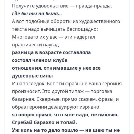
Получите удовольствие — правда-правда.
Где бы ты ни была…
А вот подобные обороты из художественного
текста надо вычищать беспощадно:
Многовато их у вас — эти надёргал
практически наугад.
разница в возрасте составляла
состоял членом клуба
отношения, отнимавшие у нее все
душевные силы
И напоследок. Вот эти фразы не Ваша героиня
произносит. Это другой типаж — торговка
базарная. Скверные, прямо скажем, фразы, и
образ героини дезавуируют изрядно.
я говорю прямо, что мне надо, не вихляю.
Сгребай барахло и топай.
Уж коль на то дело пошло — на шею ты не