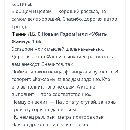
картины.
В общем и целом — хороший рассказ, на
самом деле хороший. Спасибо, дорогая автор
Трында.
Фанни Л.Б.
С Новым Годом! или «Убить
Жанну»-1
6k
Эскадрон моих мыслей шальны-ы-ы-ы-х.
Дорогая автор Фанни, вынужден рассказать
вам анекдот. Значится, так.
Поймал дракон немца, француза и русского. И
говорит: «Каждому из вас дам задание. Кто
его выполнит, того не съем. А кто не
выполнит — того соответственно».
Немцу он велит: — На лопату, ступай, за ночь
срой эту гору, тогда не съем.
Ну, немец рыл, рыл, метра полтора срыл.
Наутро дракон пришёл и его съел.