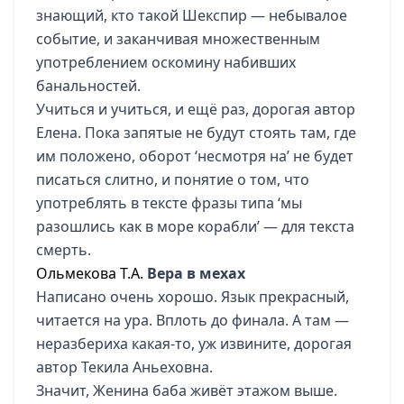
знающий, кто такой Шекспир — небывалое
событие, и заканчивая множественным
употреблением оскомину набивших
банальностей.
Учиться и учиться, и ещё раз, дорогая автор
Елена. Пока запятые не будут стоять там, где
им положено, оборот ‘несмотря на’ не будет
писаться слитно, и понятие о том, что
употреблять в тексте фразы типа ‘мы
разошлись как в море корабли’ — для текста
смерть.
Ольмекова Т.А.
Вера в мехах
Написано очень хорошо. Язык прекрасный,
читается на ура. Вплоть до финала. А там —
неразбериха какая-то, уж извините, дорогая
автор Текила Аньеховна.
Значит, Женина баба живёт этажом выше.