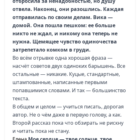
отбросила за ненадобностью, но душу
отвела. Наконец, они разошлись. Каждая
отправилась по своим делам. Вика —
домой. Она пошла пешком: ее больше
никто не ждал, и никому она теперь не
нужна.
Щемящее чувство одиночества
затрепетало комком в груди.
Во всём отрывке одна хорошая фраза —
насчёт советов двух одиноких барышень. Все
остальные — никакие. Куцые, стандартные,
штампованные, написанные первыми
попавшимися словами. И так — большинство
текста.
В общем и целом — учиться писать, дорогая
автор. Не о чём даже в первую голову, а как.
Второй рассказ пока что обзирать не рискну
и читать пока не стану.
Елена
Мое сердце — твое солнце, твое