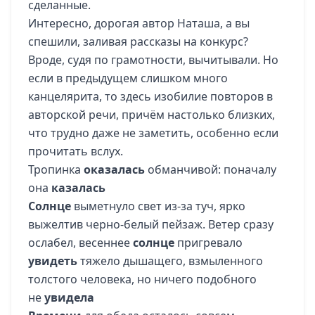
сделанные.
Интересно, дорогая автор Наташа, а вы
спешили, заливая рассказы на конкурс?
Вроде, судя по грамотности, вычитывали. Но
если в предыдущем слишком много
канцелярита, то здесь изобилие повторов в
авторской речи, причём настолько близких,
что трудно даже не заметить, особенно если
прочитать вслух.
Тропинка
оказалась
обманчивой: поначалу
она
казалась
Солнце
выметнуло свет из-за туч, ярко
выжелтив черно-белый пейзаж. Ветер сразу
ослабел, весеннее
солнце
пригревало
увидеть
тяжело дышащего, взмыленного
толстого человека, но ничего подобного
не
увидела