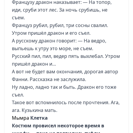
Французу дракон наказывает: — На топор,
иди, сруби этот лес. За ночь срубишь, не
съем.
Француз рубил, рубил, три сосны свалил.
Утром пришёл дракон и его съел.
А русскому дракон говорит: — На ведро,
выпьешь к утру это море, не съем.
Русский пил, пил, ведер пять выхлебал. Утром
пришёл дракон и…
А вот не будет вам окончания, дорогая автор
Фанни. Рассказка не заслужила.
Ну ладно, ладно так и быть. Дракон его тоже
съел.
Такое вот вспомнилось после прочтения. Ага,
ага. Кузькина мать.
Мымра
Клетка
Костюм провисел некоторое время в