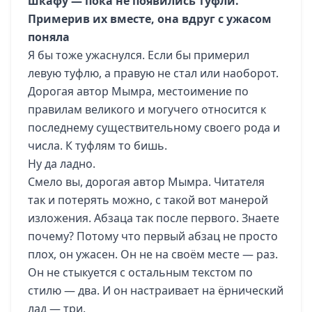
шкафу — пока не появились туфли.
Примерив их вместе, она вдруг с ужасом
поняла
Я бы тоже ужаснулся. Если бы примерил
левую туфлю, а правую не стал или наоборот.
Дорогая автор Мымра, местоимение по
правилам великого и могучего относится к
последнему существительному своего рода и
числа. К туфлям то бишь.
Ну да ладно.
Смело вы, дорогая автор Мымра. Читателя
так и потерять можно, с такой вот манерой
изложения. Абзаца так после первого. Знаете
почему? Потому что первый абзац не просто
плох, он ужасен. Он не на своём месте — раз.
Он не стыкуется с остальным текстом по
стилю — два. И он настраивает на ёрнический
лад — три.