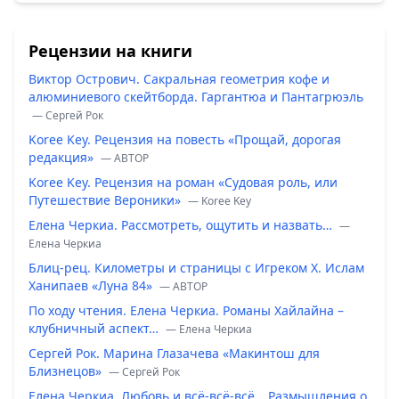
Рецензии на книги
Виктор Острович. Сакральная геометрия кофе и
алюминиевого скейтборда. Гаргантюа и Пантагрюэль
— Сергей Рок
Koree Key. Рецензия на повесть «Прощай, дорогая
редакция»
— ABTOP
Koree Key. Рецензия на роман «Судовая роль, или
Путешествие Вероники»
— Koree Key
Елена Черкиа. Рассмотреть, ощутить и назвать…
—
Елена Черкиа
Блиц-рец. Километры и страницы с Игреком Х. Ислам
Ханипаев «Луна 84»
— ABTOP
По ходу чтения. Елена Черкиа. Романы Хайлайна –
клубничный аспект…
— Елена Черкиа
Сергей Рок. Марина Глазачева «Макинтош для
Близнецов»
— Сергей Рок
Елена Черкиа. Любовь и всё-всё-всё… Размышления о