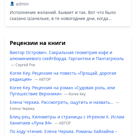
admin
Исполнение желаний. Бывает и так. Вот что было
сказано Шанельке, в те новогодние дни, когда...
Рецензии на книги
Виктор Острович. Сакральная геометрия кофе и
алюминиевого скейтборда. Гаргантюа и Пантагрюэль
— Сергей Рок
Koree Key. Рецензия на повесть «Прощай, дорогая
редакция»
— ABTOP
Koree Key. Рецензия на роман «Судовая роль, или
Путешествие Вероники»
— Koree Key
Елена Черкиа. Рассмотреть, ощутить и назвать…
—
Елена Черкиа
Блиц-рец. Километры и страницы с Игреком Х. Ислам
Ханипаев «Луна 84»
— ABTOP
По ходу чтения. Елена Черкиа. Романы Хайлайна –