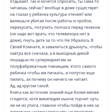
отдыхает. Так и хочется спросить, ты сама-то
читаешь сейчас? вообще в доме существует
на глазах у ребенка культура чтения? или
валишься убитая после работы и пробок,
перекусить, потупить полчаса перед телеком
(не надо вот врать что телевизора нет в
доме), пнуть дите за то что Не Убралось В
Своей Комнате, и завалиться дрыхнуть, чтобы
завтра все сначала, а в выходные дикой
лошадью по супермаркетам за
полуфабрикатным говнищем, этого самого
ребенка чтобы им пичкать, и попутно еще
пилить, ах почему он ничего не читает.
Ад, ад кругом такой.
Книга как источник знаний еще более-менее
сгодится, хотя википедия нынче торчит чуть
ли не из утюга, главное чтобы пойдя в нее за
термином «астронавигация» не протупить