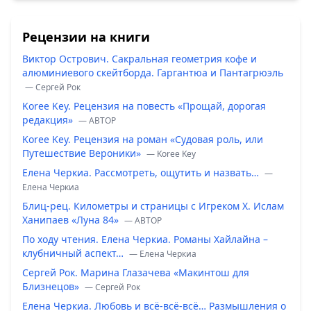
Рецензии на книги
Виктор Острович. Сакральная геометрия кофе и
алюминиевого скейтборда. Гаргантюа и Пантагрюэль
— Сергей Рок
Koree Key. Рецензия на повесть «Прощай, дорогая
редакция»
— ABTOP
Koree Key. Рецензия на роман «Судовая роль, или
Путешествие Вероники»
— Koree Key
Елена Черкиа. Рассмотреть, ощутить и назвать…
—
Елена Черкиа
Блиц-рец. Километры и страницы с Игреком Х. Ислам
Ханипаев «Луна 84»
— ABTOP
По ходу чтения. Елена Черкиа. Романы Хайлайна –
клубничный аспект…
— Елена Черкиа
Сергей Рок. Марина Глазачева «Макинтош для
Близнецов»
— Сергей Рок
Елена Черкиа. Любовь и всё-всё-всё… Размышления о