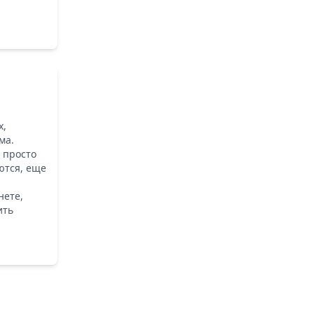
х,
ма.
 просто
ются, еще
нете,
ить