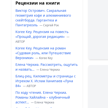
Рецензии на книги
Виктор Острович. Сакральная
геометрия кофе и алюминиевого
скейтборда. Гаргантюа и
Пантагрюэль
— Сергей Рок
Koree Key. Рецензия на повесть
«Прощай, дорогая редакция»
—
ABTOP
Koree Key. Рецензия на роман
«Судовая роль, или Путешествие
Вероники»
— Koree Key
Елена Черкиа. Рассмотреть, ощутить
и назвать…
— Елена Черкиа
Блиц-рец. Километры и страницы с
Игреком Х. Ислам Ханипаев «Луна
84»
— ABTOP
По ходу чтения. Елена Черкиа.
Романы Хайлайна – клубничный
аспект…
— Елена Черкиа