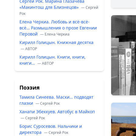
Сергей Рок. Марина Глазачева
«Макинтош для Близнецов»
— Сергей
Рок
Елена Черкиа. Любовь и всё-всё-
всё… Размышления о прозе Евгении
Перовой
— Елена Черкиа
Кирилл Голицын. Книжная десятка
— ABTOP
Кирилл Голицын. Книги, книги,
книги…
— ABTOP
Поэзия
Тамила Синеева. Маски… подводят
глазки
— Сергей Рок
Ханапи Эбеккуев. Автобус в Майкоп
— Сергей Рок
Борис Суросевов. Нальчики и
директора
— Сергей Рок