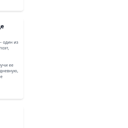
де
— один из
поэт,
лучи ее
едневную,
ие