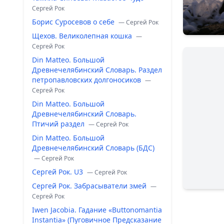
Сергей Рок
Борис Суросевов о себе
— Сергей Рок
Щехов. Великолепная кошка
—
Сергей Рок
Din Matteo. Большой
Древнечелябинский Словарь. Раздел
петропавловских долгоносиков
—
Сергей Рок
Din Matteo. Большой
Древнечелябинский Словарь.
Птичий раздел
— Сергей Рок
Din Matteo. Большой
Древнечелябинский Словарь (БДС)
— Сергей Рок
Сергей Рок. U3
— Сергей Рок
Сергей Рок. Забрасыватели змей
—
Сергей Рок
Iwen Jacobia. Гадание «Buttonomantia
Instantia» (Пуговичное Предсказание