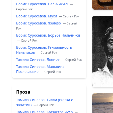
Борис Суросевов. Нальчики-5
—
Сергей Рок
Борис Суросевов. Мухи
— Сергей Рок
Борис Суросевов. Железо
— Сергей
Рок
Борис Суросевов. Борьба Нальчиков
— Сергей Рок
Борис Суросевов. Гениальность
Нальчиков
— Сергей Рок
Тамила Синеева. Льяное
— Сергей Рок
Тамила Синеева. Мальвина.
Послесловие
— Сергей Рок
Проза
Тамила Синеева. Тилли (сказка о
зачатии)
— Сергей Рок
Тамила Синеева. Глазастое чудо
—