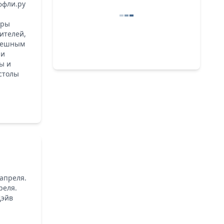
ффли.ру
оры
ителей,
спешным
 и
ы и
 столы
 апреля.
реля.
Дэйв