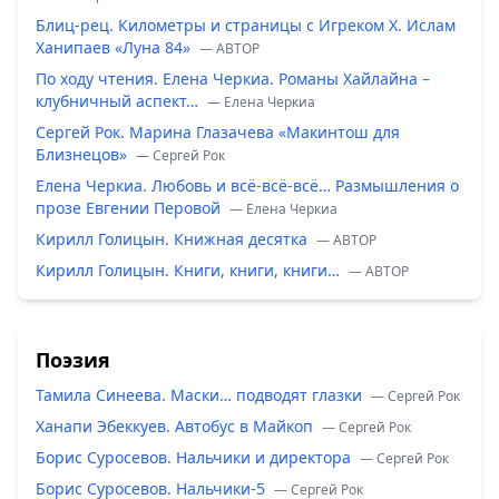
Блиц-рец. Километры и страницы с Игреком Х. Ислам
Ханипаев «Луна 84»
— ABTOP
По ходу чтения. Елена Черкиа. Романы Хайлайна –
клубничный аспект…
— Елена Черкиа
Сергей Рок. Марина Глазачева «Макинтош для
Близнецов»
— Сергей Рок
Елена Черкиа. Любовь и всё-всё-всё… Размышления о
прозе Евгении Перовой
— Елена Черкиа
Кирилл Голицын. Книжная десятка
— ABTOP
Кирилл Голицын. Книги, книги, книги…
— ABTOP
Поэзия
Тамила Синеева. Маски… подводят глазки
— Сергей Рок
Ханапи Эбеккуев. Автобус в Майкоп
— Сергей Рок
Борис Суросевов. Нальчики и директора
— Сергей Рок
Борис Суросевов. Нальчики-5
— Сергей Рок