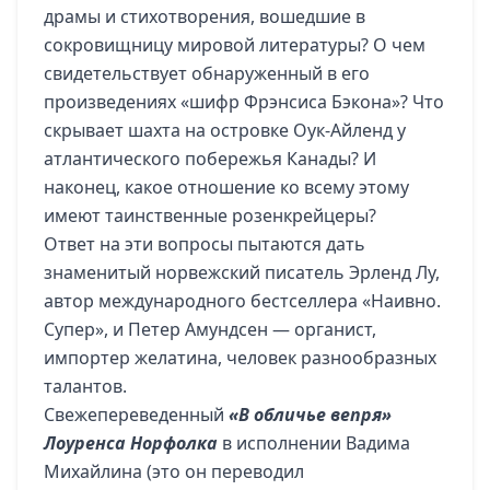
драмы и стихотворения, вошедшие в
сокровищницу мировой литературы? О чем
свидетельствует обнаруженный в его
произведениях «шифр Фрэнсиса Бэкона»? Что
скрывает шахта на островке Оук-Айленд у
атлантического побережья Канады? И
наконец, какое отношение ко всему этому
имеют таинственные розенкрейцеры?
Ответ на эти вопросы пытаются дать
знаменитый норвежский писатель Эрленд Лу,
автор международного бестселлера «Наивно.
Супер», и Петер Амундсен — органист,
импортер желатина, человек разнообразных
талантов.
Свежепереведенный
«В обличье вепря»
Лоуренса Норфолка
в исполнении Вадима
Михайлина (это он переводил