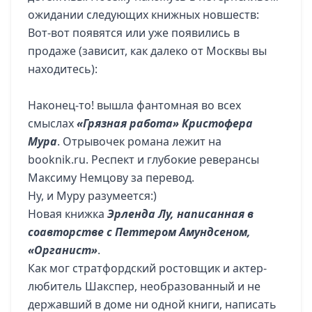
ожидании следующих книжных новшеств:
Вот-вот появятся или уже появились в
продаже (зависит, как далеко от Москвы вы
находитесь):
Наконец-то! вышла фантомная во всех
смыслах
«Грязная работа» Кристофера
Мура
. Отрывочек романа лежит на
booknik.ru. Респект и глубокие реверансы
Максиму Немцову за перевод.
Ну, и Муру разумеется:)
Новая книжка
Эрленда Лу, написанная в
соавторстве с Петтером Амундсеном,
«Органист»
.
Как мог стратфордский ростовщик и актер-
любитель Шакспер, необразованный и не
державший в доме ни одной книги, написать