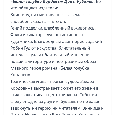
«Белая голубка Кордовы» Дины Рубиной
. Вот
что обещают издатели:
Воистину, ни один человек на земле не
способен сказать — кто он.
Гений подделки, влюбленный в живопись.
Фальсификатор с душою истинного
художника. Благородный авантюрист, эдакий
Робин Гуд от искусства, блистательный
интеллектуал и обаятельный мошенник, —
новый в литературе и неотразимый образ
главного героя романа «Белая голубка
Кордовы».
Трагическая и авантюрная судьба Захара
Кордовина выстраивает сюжет его жизни в
стиле захватывающего триллера. События
следуют одно за другим, буквально не давая
вздохнуть ни герою, ни читателям. Винница и
Питер, Иерусалим и Рим, Толедо, Кордова и