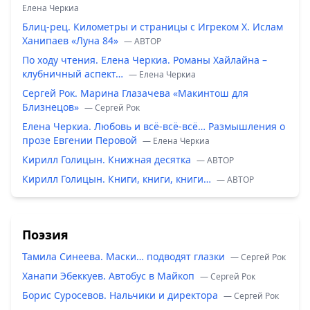
Елена Черкиа
Блиц-рец. Километры и страницы с Игреком Х. Ислам
Ханипаев «Луна 84»
— ABTOP
По ходу чтения. Елена Черкиа. Романы Хайлайна –
клубничный аспект…
— Елена Черкиа
Сергей Рок. Марина Глазачева «Макинтош для
Близнецов»
— Сергей Рок
Елена Черкиа. Любовь и всё-всё-всё… Размышления о
прозе Евгении Перовой
— Елена Черкиа
Кирилл Голицын. Книжная десятка
— ABTOP
Кирилл Голицын. Книги, книги, книги…
— ABTOP
Поэзия
Тамила Синеева. Маски… подводят глазки
— Сергей Рок
Ханапи Эбеккуев. Автобус в Майкоп
— Сергей Рок
Борис Суросевов. Нальчики и директора
— Сергей Рок