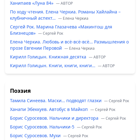
Ханипаев «Луна 84»
— ABTOP
По ходу чтения. Елена Черкиа. Романы Хайлайна –
клубничный аспект…
— Елена Черкиа
Сергей Рок. Марина Глазачева «Макинтош для
Близнецов»
— Сергей Рок
Елена Черкиа. Любовь и всё-всё-всё… Размышления о
прозе Евгении Перовой
— Елена Черкиа
Кирилл Голицын. Книжная десятка
— ABTOP
Кирилл Голицын. Книги, книги, книги…
— ABTOP
Поэзия
Тамила Синеева. Маски… подводят глазки
— Сергей Рок
Ханапи Эбеккуев. Автобус в Майкоп
— Сергей Рок
Борис Суросевов. Нальчики и директора
— Сергей Рок
Борис Суросевов. Нальчики-5
— Сергей Рок
Борис Суросевов. Мухи
— Сергей Рок