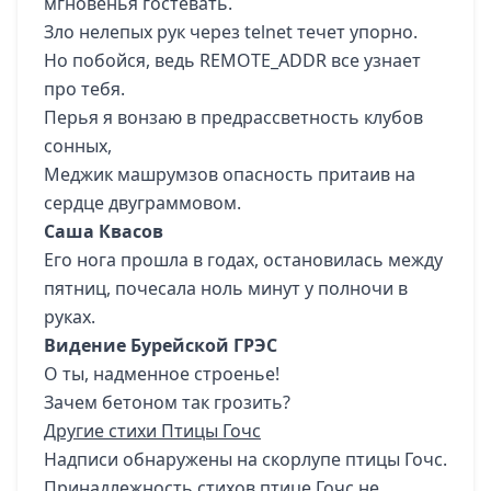
мгновенья гостевать.
Зло нелепых рук через telnet течет упорно.
Но побойся, ведь REMOTE_ADDR все узнает
про тебя.
Перья я вонзаю в предрассветность клубов
сонных,
Меджик машрумзов опасность притаив на
сердце двуграммовом.
Саша Квасов
Его нога прошла в годах, остановилась между
пятниц, почесала ноль минут у полночи в
руках.
Видение Бурейской ГРЭС
О ты, надменное строенье!
Зачем бетоном так грозить?
Другие стихи Птицы Гочс
Надписи обнаружены на скорлупе
птицы Гочс.
Принадлежность стихов птице Гочс не