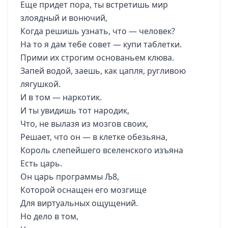
Еще придет пора, ты встретишь мир
злоядный и вонючий,
Когда решишь узнать, что — человек?
На то я дам тебе совет — купи таблетки.
Прими их строгим основаньем клюва.
Запей водой, заешь, как цапля, ругливою
лягушкой.
И в том — наркотик.
И ты увидишь тот народик,
Что, не вылазя из мозгов своих,
Решает, что он — в клетке обезьяна,
Король слепейшего вселенского изъяна
Есть царь.
Он царь программы Љ8,
Которой оснащен его мозгище
Для виртуальных ощущений.
Но дело в том,