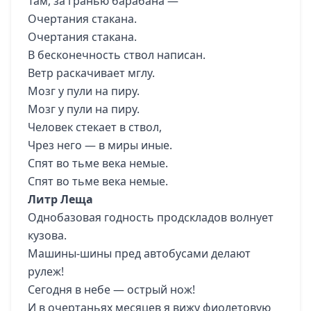
Там, за гранью барабана —
Очертания стакана.
Очертания стакана.
В бесконечность ствол написан.
Ветр раскачивает мглу.
Мозг у пули на пиру.
Мозг у пули на пиру.
Человек стекает в ствол,
Чрез него — в миры иные.
Спят во тьме века немые.
Спят во тьме века немые.
Литр Леща
Однобазовая годность продскладов волнует
кузова.
Машины-шины пред автобусами делают
рулеж!
Сегодня в небе — острый нож!
И в очертаньях месяцев я вижу фиолетовую