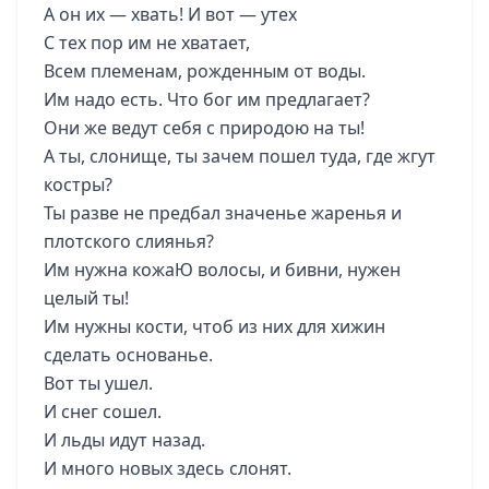
А он их — хвать! И вот — утех
С тех пор им не хватает,
Всем племенам, рожденным от воды.
Им надо есть. Что бог им предлагает?
Они же ведут себя с природою на ты!
А ты, слонище, ты зачем пошел туда, где жгут
костры?
Ты разве не предбал значенье жаренья и
плотского слиянья?
Им нужна кожаЮ волосы, и бивни, нужен
целый ты!
Им нужны кости, чтоб из них для хижин
сделать основанье.
Вот ты ушел.
И снег сошел.
И льды идут назад.
И много новых здесь слонят.