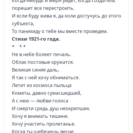
Когда-нибудь и мирн уйдет, когда создатель
порешит все перестроить.
И если буду жива я, да коли достучусь до этого
субъекта,
То панихиду о тебе мы вместе проведем.
Стихи 1921-го года.
* *
*
Не в небе болеет печаль.
Облак постовые кружатся.
Великая синяя даль,
Я так с ней хочу обниматься.
Летит из космоса пыльца
Кометы, давно сумасшедшей,
А с нею — любви голоса
И смерти средь душ неокрепших.
Хочу я внимать тишине.
Хочу участить пролетанье.
Когда ты щебечешь весне,