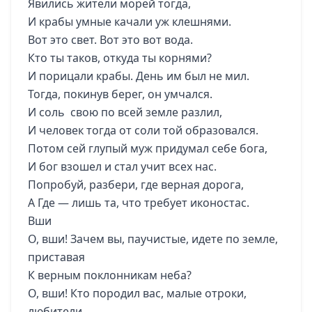
Явились жители морей тогда,
И крабы умные качали уж клешнями.
Вот это свет. Вот это вот вода.
Кто ты таков, откуда ты корнями?
И порицали крабы. День им был не мил.
Тогда, покинув берег, он умчался.
И соль свою по всей земле разлил,
И человек тогда от соли той образовался.
Потом сей глупый муж придумал себе бога,
И бог взошел и стал учит всех нас.
Попробуй, разбери, где верная дорога,
А Где — лишь та, что требует иконостас.
Вши
О, вши! Зачем вы, паучистые, идете по земле,
приставая
К верным поклонникам неба?
О, вши! Кто породил вас, малые отроки,
любители