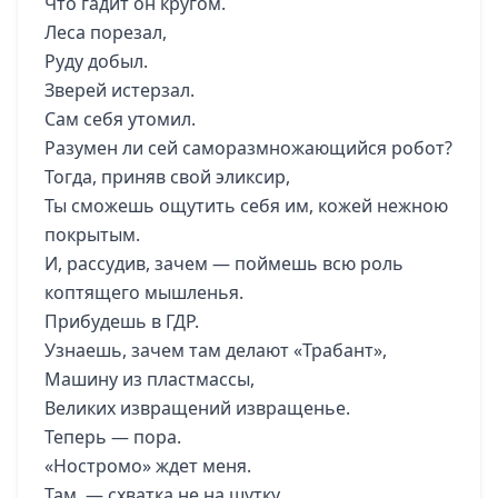
Что гадит он кругом.
Леса порезал,
Руду добыл.
Зверей истерзал.
Сам себя утомил.
Разумен ли сей саморазмножающийся робот?
Тогда, приняв свой эликсир,
Ты сможешь ощутить себя им, кожей нежною
покрытым.
И, рассудив, зачем — поймешь всю роль
коптящего мышленья.
Прибудешь в ГДР.
Узнаешь, зачем там делают «Трабант»,
Машину из пластмассы,
Великих извращений извращенье.
Теперь — пора.
«Ностромо» ждет меня.
Там — схватка не на шутку.