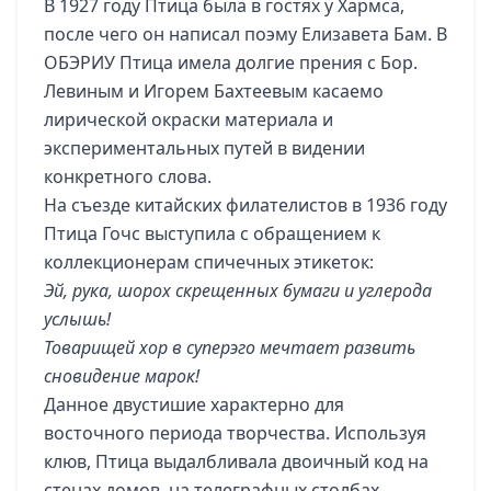
В 1927 году Птица была в гостях у Хармса,
после чего он написал поэму Елизавета Бам. В
ОБЭРИУ Птица имела долгие прения с Бор.
Левиным и Игорем Бахтеевым касаемо
лирической окраски материала и
экспериментальных путей в видении
конкретного слова.
На съезде китайских филателистов в 1936 году
Птица Гочс выступила с обращением к
коллекционерам спичечных этикеток:
Эй, рука, шорох скрещенных бумаги и углерода
услышь!
Товарищей хор в суперэго мечтает развить
сновидение марок!
Данное двустишие характерно для
восточного периода творчества. Используя
клюв, Птица выдалбливала двоичный код на
стенах домов, на телеграфных столбах,