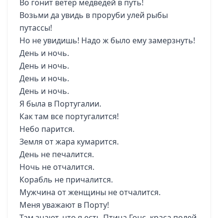
Во гонит ветер медведей в путь!
Возьми да увидь в проруби улей рыбы
путассы!
Но не увидишь! Надо ж было ему замерзнуть!
День и ночь.
День и ночь.
День и ночь.
День и ночь.
Я была в Португалии.
Как там все португалится!
Небо парится.
Земля от жара кумарится.
День не печалится.
Ночь не отчалится.
Корабль не причалится.
Мужчина от женщины не отчалится.
Меня уважают в Порту!
Там знают, что я есть Птица Гочс, краса полей