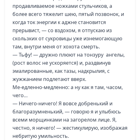
продавливаемое ножками стульчиков, а
более всего тяжелит шею, пятый позвонок, и
когда ток энергии к аджне становится
прерывист, — со вздохом, я отпускаю из
скользких от сукровицы уже изнемогающую
там, внутри меня от хохота смерть.
— Тьфу! — дружно плюют на тонзуру ангелы,
(рост волос не ускоряется) и, раздвинув
эмалированные, как тазы, надкрылия, с
жужжанием подлетают вверх.
Ме-едленно-медленно: а ну как я там, часом,
чего…
— Ничего-ничего! Я вовсе добренький и
благоразумненький, — говорю я и улыбюсь
всеми морщинками на загорелом лице. Я,
честно, я ничего! — жестикулирую, изображая
небритую умильность.