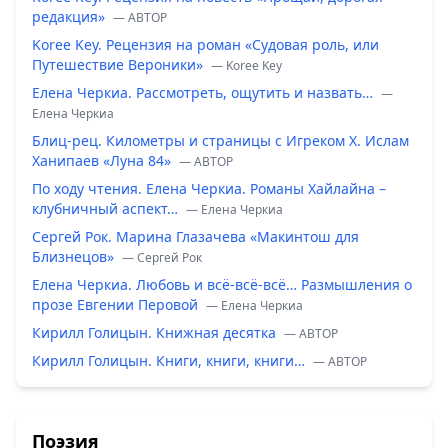
редакция»
— ABTOP
Koree Key. Рецензия на роман «Судовая роль, или
Путешествие Вероники»
— Koree Key
Елена Черкиа. Рассмотреть, ощутить и назвать…
—
Елена Черкиа
Блиц-рец. Километры и страницы с Игреком Х. Ислам
Ханипаев «Луна 84»
— ABTOP
По ходу чтения. Елена Черкиа. Романы Хайлайна –
клубничный аспект…
— Елена Черкиа
Сергей Рок. Марина Глазачева «Макинтош для
Близнецов»
— Сергей Рок
Елена Черкиа. Любовь и всё-всё-всё… Размышления о
прозе Евгении Перовой
— Елена Черкиа
Кирилл Голицын. Книжная десятка
— ABTOP
Кирилл Голицын. Книги, книги, книги…
— ABTOP
Поэзия