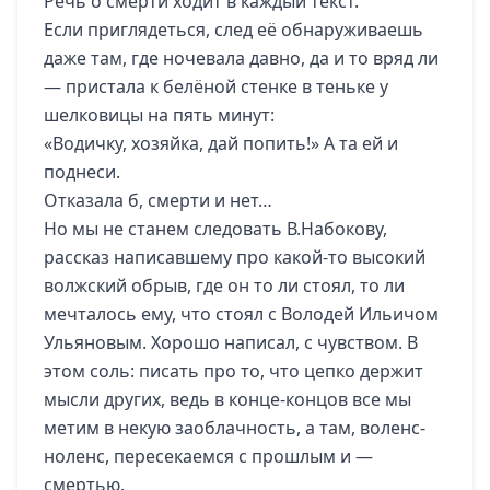
Речь о смерти ходит в каждый текст.
Если приглядеться, след её обнаруживаешь
даже там, где ночевала давно, да и то вряд ли
— пристала к белёной стенке в теньке у
шелковицы на пять минут:
«Водичку, хозяйка, дай попить!» А та ей и
поднеси.
Отказала б, смерти и нет…
Но мы не станем следовать В.Набокову,
рассказ написавшему про какой-то высокий
волжский обрыв, где он то ли стоял, то ли
мечталось ему, что стоял с Володей Ильичом
Ульяновым. Хорошо написал, с чувством. В
этом соль: писать про то, что цепко держит
мысли других, ведь в конце-концов все мы
метим в некую заоблачность, а там, воленс-
ноленс, пересекаемся с прошлым и —
смертью.