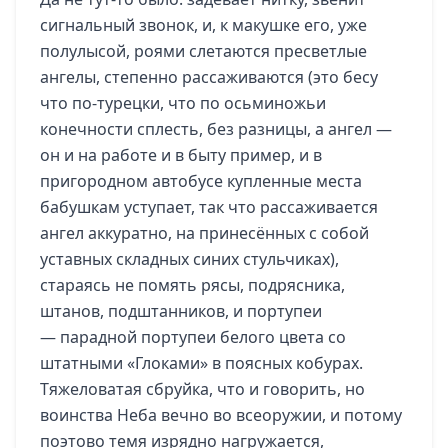
сигнальный звонок, и, к макушке его, уже
полулысой, роями слетаются пресветлые
ангелы, степенно рассаживаются (это бесу
что по-турецки, что по осьминожьи
конечности сплесть, без разницы, а ангел —
он и на работе и в быту пример, и в
пригородном автобусе купленные места
бабушкам уступает, так что рассаживается
ангел аккуратно, на принесённых с собой
уставных складных синих стульчиках),
стараясь не помять рясы, подрясника,
штанов, подштанников, и портупеи
— парадной портупеи белого цвета со
штатными «Глоками» в поясных кобурах.
Тяжеловатая сбруйка, что и говорить, но
воинства Неба вечно во всеоружии, и потому
поэтово темя изрядно нагружается,