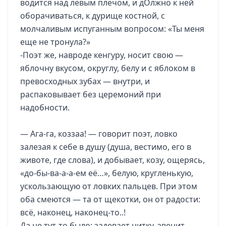
водится над левым плечом, и дОлжно к ней
оборачиваться, к дурище костной, с
молчаливым испуганным вопросом: «Ты меня
еще не тронула?»
-Поэт же, навроде кенгуру, носит свою —
яблочну вкусом, округлу, белу и с яблоком в
превосходных зубах — внутри, и
распаковывает без церемоний при
надобности.
— Ага-га, коззаа! — говорит поэт, ловко
залезая к себе в душу (душа, вестимо, его в
животе, где слова), и добывает, козу, ощерясь,
«до-бы-ва-а-а-ем её…», белую, кругленькую,
ускользающую от ловких пальцев. При этом
оба смеются — та от щекотки, он от радости:
всё, наконец, наконец-то..!
Да не тут-то было: задевает нитку, звенит