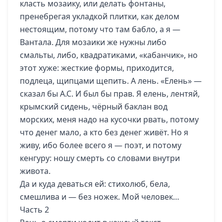
класть мозаику, или делать фонтаны,
пренебрегая укладкой плитки, как делом
нестоящим, потому что там бабло, а я —
Вантала. Для мозаики же нужны либо
смальты, либо, квадратиками, «кабанчик», но
этот хуже: жесткие формы, приходится,
подлеца, щипцами щепить. А лень. «Елень» —
сказал бы А.С. И был бы прав. Я елень, лентяй,
крымский сидень, чёрный баклан вод
морских, меня надо на кусочки рвать, потому
что денег мало, а кто без денег живёт. Но я
живу, ибо более всего я — поэт, и потому
кенгуру: ношу смерть со словами внутри
живота.
Да и куда деваться ей: стихолюб, бела,
смешлива и — без ножек. Мой человек…
Часть 2