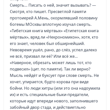
Смерть… Писать о ней, значит вызывать? —
Смотря, кто пишет. Пресветлой памяти
протоиерей А.Мень, окормлявший половину
богемы МОсквы вплотную изучал смерть.
«Тибетская книга мёртвых» «Египетская книга
мёртвых», вряд ли «Некрономикон», хотя, кто
его знает, человек был обширнейший.
Невовремя ушёл, рано, до слёз, успел далеко
не всё, призвал ли её? Или всё же…
«Наверное, обрезать может лишь тот, кто
подвесил» (цит. по памяти). Так ли верно?
Мысль нейдёт и буксует при слове смерть. Не
хочет, упирается, будто корова при виде
бойни. Но люди хитры (или это она надоумила
их) и есть специальные быки-предатели,
которые идут впереди нового, заполнившего
забойный двор стада, и действиетльно