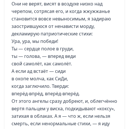
Они не верят, висят в воздухе низко над
черепом, сотрясая его, и когда жжужжанье
становится вовсе невыносимым, я задираю
заострившуюся от ненависти морду,
декламирую патриотические стихи:
Ура, ура, мы победи!
Ты — сердце полое в груди,
ты — голова, — вперед веди
свой самолёт, как самолёт.
А если ад встаёт — сиди
в окопе молча, как СиДи,
когда заглючило. Тверди:
вперёд-впрёд, вперёд-вперёд.
От этого ангелы сразу добреют, и, облегчённо
вертя пальцем у виска, подкидывают «коксу»,
затихая в облаках. А я — что ж, если нельзя
смерть, если ненормальные стихи, — я иду