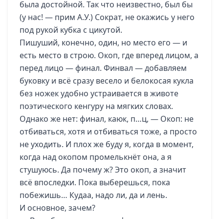
была достойной. Так что неизвестно, был бы
(у нас! — прим А.У.) Сократ, не окажись у него
под рукой кубка с цикутой.
Пишуший, конечно, один, но место его — и
есть место в строю. Окоп, где вперед лицом, а
перед лицо — финал. Финвал — добавляем
буковку и всё сразу весело и белокосая кукла
без ножек удобно устраивается в животе
поэтического кенгуру на мягких словах.
Однако же нет: финал, каюк, п…ц, — Окоп: не
отбиваться, хотя и отбиваться тоже, а просто
не уходить. И плох же буду я, когда в момент,
когда над окопом промелькнёт она, а я
стушуюсь. Да почему ж? Это окоп, а значит
всё впоследки. Пока выберешься, пока
побежишь… Кудаа, надо ли, да и лень.
И основное, зачем?