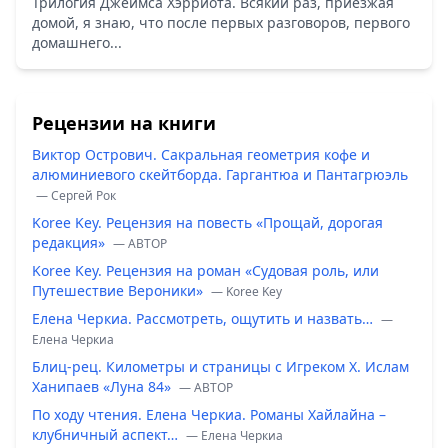
Трилогия Джеймса Хэрриота. Всякий раз, приезжая
домой, я знаю, что после первых разговоров, первого
домашнего...
Рецензии на книги
Виктор Острович. Сакральная геометрия кофе и
алюминиевого скейтборда. Гаргантюа и Пантагрюэль
— Сергей Рок
Koree Key. Рецензия на повесть «Прощай, дорогая
редакция»
— ABTOP
Koree Key. Рецензия на роман «Судовая роль, или
Путешествие Вероники»
— Koree Key
Елена Черкиа. Рассмотреть, ощутить и назвать…
—
Елена Черкиа
Блиц-рец. Километры и страницы с Игреком Х. Ислам
Ханипаев «Луна 84»
— ABTOP
По ходу чтения. Елена Черкиа. Романы Хайлайна –
клубничный аспект…
— Елена Черкиа