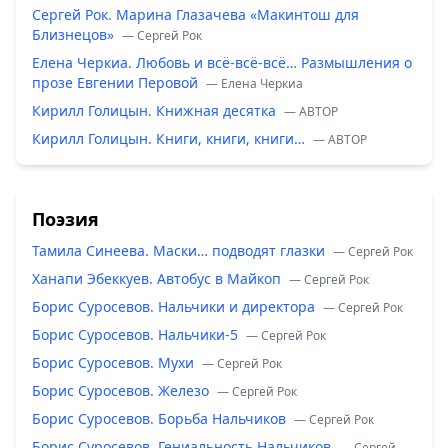
Сергей Рок. Марина Глазачева «Макинтош для
Близнецов»
— Сергей Рок
Елена Черкиа. Любовь и всё-всё-всё… Размышления о
прозе Евгении Перовой
— Елена Черкиа
Кирилл Голицын. Книжная десятка
— ABTOP
Кирилл Голицын. Книги, книги, книги…
— ABTOP
Поэзия
Тамила Синеева. Маски… подводят глазки
— Сергей Рок
Ханапи Эбеккуев. Автобус в Майкоп
— Сергей Рок
Борис Суросевов. Нальчики и директора
— Сергей Рок
Борис Суросевов. Нальчики-5
— Сергей Рок
Борис Суросевов. Мухи
— Сергей Рок
Борис Суросевов. Железо
— Сергей Рок
Борис Суросевов. Борьба Нальчиков
— Сергей Рок
Борис Суросевов. Гениальность Нальчиков
— Сергей