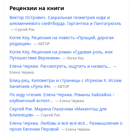
Рецензии на книги
Виктор Острович. Сакральная геометрия кофе и
алюминиевого скейтборда. Гаргантюа и Пантагрюэль
— Сергей Рок
Koree Key. Рецензия на повесть «Прощай, дорогая
редакция»
— ABTOP
Koree Key. Рецензия на роман «Судовая роль, или
Путешествие Вероники»
— Koree Key
Елена Черкиа. Рассмотреть, ощутить и назвать…
—
Елена Черкиа
Блиц-рец. Километры и страницы с Игреком Х. Ислам
Ханипаев «Луна 84»
— ABTOP
По ходу чтения. Елена Черкиа. Романы Хайлайна –
клубничный аспект…
— Елена Черкиа
Сергей Рок. Марина Глазачева «Макинтош для
Близнецов»
— Сергей Рок
Елена Черкиа. Любовь и всё-всё-всё… Размышления о
прозе Евгении Перовой
— Елена Черкиа