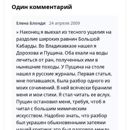
Один комментарий
Елена Блонди
24 апреля 2009
» Наконец я выехал из тесного ущелия на
раздолие широких равнин Большой
Кабарды. Во Владикавказе нашел я
Дорохова и Пущина. Оба ехали на воды
лечиться от ран, полученных ими в
нынешние походы. У Пущина на столе
нашел я русские журналы. Первая статья,
мне попавшаяся, была разбор одного из
моих сочинений. В ней всячески бранили
меня и мои стихи. Я стал читать ее вслух.
Пущин остановил меня, требуя, чтоб я
читал с большим мимическим
искусством. Надобно знать, что разбор
был украшен обыкновенными затеями
нашей критики: это был разговор между