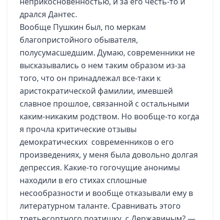
неприкосновенностью, и за его честь-то и
дрался Дантес.
Вообще Пушкин был, по меркам
благопристойного обывателя,
полусумасшедшим. Думаю, современники не
высказывались о нем таким образом из-за
того, что он принадлежал все-таки к
аристократической фамилии, имевшей
славное прошлое, связанной с остальными
каким-никаким родством. Но вообще-то когда
я прочла критические отзывы
демократических современников о его
произведениях, у меня была довольно долгая
депрессия. Какие-то гогочущие анонимы
находили в его стихах сплошные
несообразности и вообще отказывали ему в
литературном таланте. Сравнивать этого
третьесортного поэтишку с Державиным? —