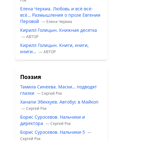
Рок
Елена Черкиа. Любовь и всё-всё-
всё… Размышления о прозе Евгении
Перовой
— Елена Черкиа
Кирилл Голицын. Книжная десятка
— ABTOP
Кирилл Голицын. Книги, книги,
книги…
— ABTOP
Поэзия
Тамила Синеева. Маски… подводят
глазки
— Сергей Рок
Ханапи Эбеккуев. Автобус в Майкоп
— Сергей Рок
Борис Суросевов. Нальчики и
директора
— Сергей Рок
Борис Суросевов. Нальчики-5
—
Сергей Рок