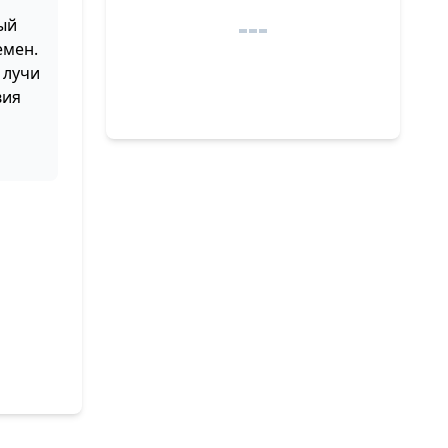
лый
емен.
 лучи
вия