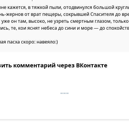
 мне кажется, в тяжкой пыли, отодвинулся большой круг
нь-жернов от врат пещеры, сокрывшей Спасителя до вр
 уже он там, высоко, не узреть смертным глазом, только
ись, те, кои яснят небеса до сини и море — до спокойст
ая пасха скоро: навеяло:)
вить комментарий через ВКонтакте