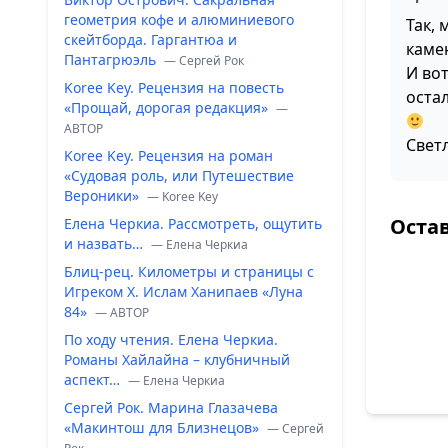
геометрия кофе и алюминиевого
Так,
скейтборда. Гаргантюа и
каме
Пантагрюэль
— Сергей Рок
И вот
Koree Key. Рецензия на повесть
остал
«Прощай, дорогая редакция»
—
ABTOP
Светл
Koree Key. Рецензия на роман
«Судовая роль, или Путешествие
Вероники»
— Koree Key
Оста
Елена Черкиа. Рассмотреть, ощутить
и назвать…
— Елена Черкиа
Блиц-рец. Километры и страницы с
Игреком Х. Ислам Ханипаев «Луна
84»
— ABTOP
По ходу чтения. Елена Черкиа.
Романы Хайлайна – клубничный
аспект…
— Елена Черкиа
Сергей Рок. Марина Глазачева
«Макинтош для Близнецов»
— Сергей