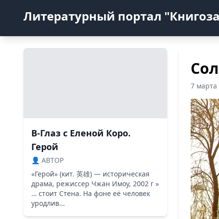
Литературный портал "Книгоз
Со
7 марта
В-Глаз с Еленой Коро.
Герой
👤 ABTOP
«Герой» (кит. 英雄) — историческая
драма, режиссер Чжан Имоу, 2002 г »
… стоит Стена. На фоне её человек
уродлив...