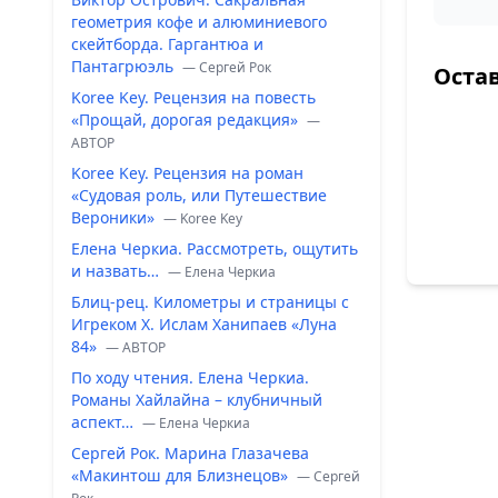
геометрия кофе и алюминиевого
скейтборда. Гаргантюа и
Пантагрюэль
— Сергей Рок
Оста
Koree Key. Рецензия на повесть
«Прощай, дорогая редакция»
—
ABTOP
Koree Key. Рецензия на роман
«Судовая роль, или Путешествие
Вероники»
— Koree Key
Елена Черкиа. Рассмотреть, ощутить
и назвать…
— Елена Черкиа
Блиц-рец. Километры и страницы с
Игреком Х. Ислам Ханипаев «Луна
84»
— ABTOP
По ходу чтения. Елена Черкиа.
Романы Хайлайна – клубничный
аспект…
— Елена Черкиа
Сергей Рок. Марина Глазачева
«Макинтош для Близнецов»
— Сергей