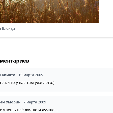
а Блонди
мментариев
я Квинто
10 марта 2009
ся, что у вас там уже лето:)
сей Уморин
7 марта 2009
нимаешь всё лучше и лучше…