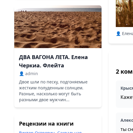
👤 Елен
ДВА ВАГОНА ЛЕТА. Елена
Черкиа. Флейта
2 ко
👤 admin
Двое шли по песку, подгоняемые
жестким полуденным солнцем.
Крыс
Разные, насколько могут быть
Кажет
разными двое мужчин...
Алек
Рецензии на книги
ты с
Виктор Острович. Сакральная