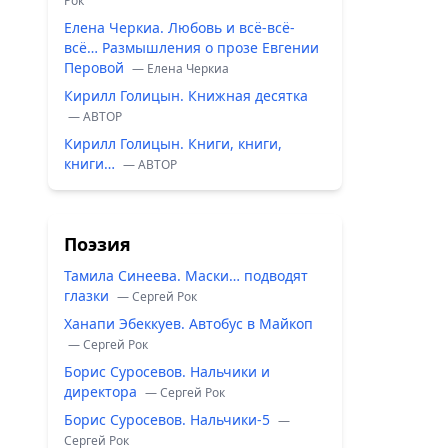
Рок
Елена Черкиа. Любовь и всё-всё-
всё… Размышления о прозе Евгении
Перовой
— Елена Черкиа
Кирилл Голицын. Книжная десятка
— ABTOP
Кирилл Голицын. Книги, книги,
книги…
— ABTOP
Поэзия
Тамила Синеева. Маски… подводят
глазки
— Сергей Рок
Ханапи Эбеккуев. Автобус в Майкоп
— Сергей Рок
Борис Суросевов. Нальчики и
директора
— Сергей Рок
Борис Суросевов. Нальчики-5
—
Сергей Рок