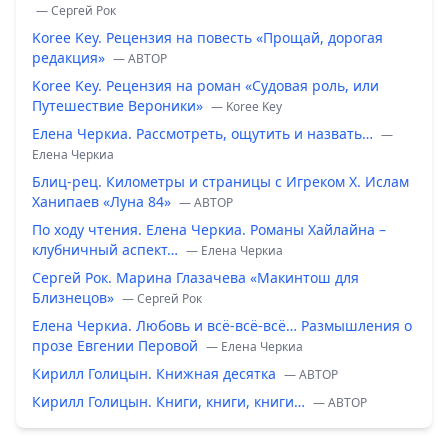
— Сергей Рок
Koree Key. Рецензия на повесть «Прощай, дорогая
редакция»
— ABTOP
Koree Key. Рецензия на роман «Судовая роль, или
Путешествие Вероники»
— Koree Key
Елена Черкиа. Рассмотреть, ощутить и назвать…
—
Елена Черкиа
Блиц-рец. Километры и страницы с Игреком Х. Ислам
Ханипаев «Луна 84»
— ABTOP
По ходу чтения. Елена Черкиа. Романы Хайлайна –
клубничный аспект…
— Елена Черкиа
Сергей Рок. Марина Глазачева «Макинтош для
Близнецов»
— Сергей Рок
Елена Черкиа. Любовь и всё-всё-всё… Размышления о
прозе Евгении Перовой
— Елена Черкиа
Кирилл Голицын. Книжная десятка
— ABTOP
Кирилл Голицын. Книги, книги, книги…
— ABTOP