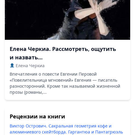
Елена Черкиа. Рассмотреть, ощутить
и назвать…
Елена Черкиа
Впечатления о повести Евгении Перовой
«Повелительница мгновений» Евгения — писатель
разносторонний. Кроме так называемой жизненной
прозы (романы,...
Рецензии на книги
Виктор Острович. Сакральная геометрия кофе и
алюминиевого скейтборда. Гаргантюа и Пантагрюэль