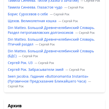
Тамила Синеева. Тилли (сказка о зачатии)
— Сергей Рок
Тамила Синеева. Глазастое чудо
— Сергей Рок
Борис Суросевов о себе
— Сергей Рок
Щехов. Великолепная кошка
— Сергей Рок
Din Matteo. Большой Древнечелябинский Словарь.
Раздел петропавловских долгоносиков
— Сергей Рок
Din Matteo. Большой Древнечелябинский Словарь.
Птичий раздел
— Сергей Рок
Din Matteo. Большой Древнечелябинский Словарь
(БДС)
— Сергей Рок
Сергей Рок. U3
— Сергей Рок
Сергей Рок. Забрасыватели змей
— Сергей Рок
Iwen Jacobia. Гадание «Buttonomantia Instantia»
(Пуговичное Предсказание Ближайшего Часа)
—
Сергей Рок
Архив