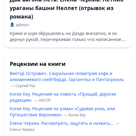
ураганы башни Неллет (отрывок из
романа)
admin
Крики и шум обрушились на Даэда внезапно, и он
дернул рукой, перечеркивая только что написанное....
Рецензии на книги
Виктор Острович. Сакральная геометрия кофе и
алюминиевого скейтборда. Гаргантюа и Пантагрюэль
— Сергей Рок
Koree Key. Рецензия на повесть «Прощай, дорогая
редакция»
— ABTOP
Koree Key. Рецензия на роман «Судовая роль, или
Путешествие Вероники»
— Koree Key
Елена Черкиа. Рассмотреть, ощутить и назвать…
—
Елена Черкиа