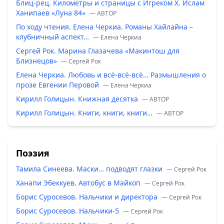
Блиц-рец. Километры и страницы с Игреком Х. Ислам
Ханипаев «Луна 84»
— ABTOP
По ходу чтения. Елена Черкиа. Романы Хайлайна –
клубничный аспект…
— Елена Черкиа
Сергей Рок. Марина Глазачева «Макинтош для
Близнецов»
— Сергей Рок
Елена Черкиа. Любовь и всё-всё-всё… Размышления о
прозе Евгении Перовой
— Елена Черкиа
Кирилл Голицын. Книжная десятка
— ABTOP
Кирилл Голицын. Книги, книги, книги…
— ABTOP
Поэзия
Тамила Синеева. Маски… подводят глазки
— Сергей Рок
Ханапи Эбеккуев. Автобус в Майкоп
— Сергей Рок
Борис Суросевов. Нальчики и директора
— Сергей Рок
Борис Суросевов. Нальчики-5
— Сергей Рок