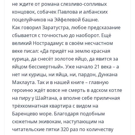
не ждите от романа слезливо-сопливых
концовок, собачек Павлова и албанских
поцелуйчиков на Эйфелевой башне.
Как говорил Заратустра, любое предсказание
сбывается с точностью до наоборот. Ещё
великий Нострадамус в своём несчастном
веке писал: «Да придёт на землю красная
курица, да снесёт золотое яйцо, да явится за
яйцом бессмертный». Уже начало 21 века – а
нет ни курицы, ни яйца, ни, пардон, Дункана
Маклаута. Так и в нашей книге – главную
героиню ждёт вовсе не смерть в адском котле
на пиру у Шайтана, а вполне себе приличная
трёхкомнатная квартира с видом на
Баренцево море. Благодаря подобным
сюжетным экивокам, наступающим на
читательские пятки 320 раз по количеству