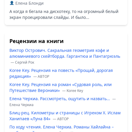
Елена Блонди
А когда я бегала на дискотеку, то на огромный белый
экран проецировали слайды. И было...
Рецензии на книги
Виктор Острович. Сакральная геометрия кофе и
алюминиевого скейтборда. Гаргантюа и Пантагрюэль
— Сергей Рок
Koree Key. Рецензия на повесть «Прощай, дорогая
редакция»
— ABTOP
Koree Key. Рецензия на роман «Судовая роль, или
Путешествие Вероники»
— Koree Key
Елена Черкиа. Рассмотреть, ощутить и назвать…
—
Елена Черкиа
Блиц-рец. Километры и страницы с Игреком Х. Ислам
Ханипаев «Луна 84»
— ABTOP
По ходу чтения. Елена Черкиа. Романы Хайлайна –