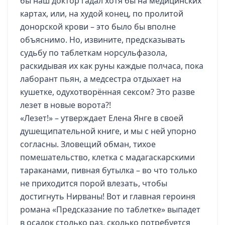
бы наш доктор гадал хотя бы на медицинских
картах, или, на худой конец, по пролитой
донорской крови – это было бы вполне
объяснимо. Но, извините, предсказывать
судьбу по таблеткам норсульфазола,
раскидывая их как руны каждые полчаса, пока
лаборант пьян, а медсестра отдыхает на
кушетке, одухотворённая сексом? Это разве
лезет в новые ворота?!
«Лезет!» – утверждает Елена Янге в своей
душещипательной книге, и мы с ней упорно
согласны. Зловещий обман, тихое
помешательство, клетка с мадагаскарскими
тараканами, пивная бутылка – во что только
не приходится порой влезать, чтобы
достигнуть Нирваны! Вот и главная героиня
романа «Предсказание по таблетке» выпадет
в осадок столько раз, сколько потребуется