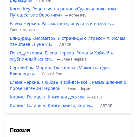
редакция»
— ABTOP
Koree Key. Рецензия на роман «Судовая роль, или
Путешествие Вероники»
— Koree Key
Елена Черкиа. Рассмотреть, ощутить и назвать…
—
Елена Черкиа
Блиц-рец. Километры и страницы с Игреком Х. Ислам
Ханипаев «Луна 84»
— ABTOP
По ходу чтения. Елена Черкиа. Романы Хайлайна –
клубничный аспект…
— Елена Черкиа
Сергей Рок. Марина Глазачева «Макинтош для
Близнецов»
— Сергей Рок
Елена Черкиа. Любовь и всё-всё-всё… Размышления о
прозе Евгении Перовой
— Елена Черкиа
Кирилл Голицын. Книжная десятка
— ABTOP
Кирилл Голицын. Книги, книги, книги…
— ABTOP
Поэзия