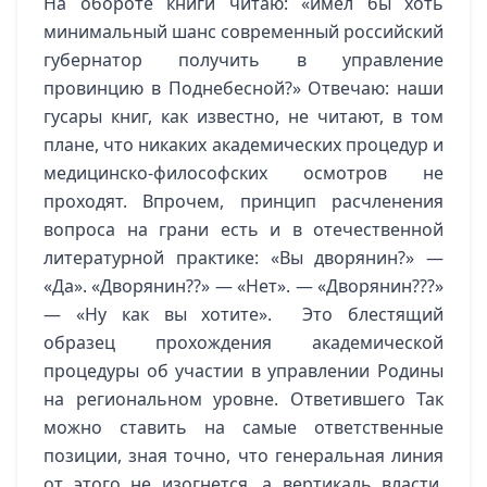
На обороте книги читаю: «имел бы хоть
минимальный шанс современный российский
губернатор получить в управление
провинцию в Поднебесной?» Отвечаю: наши
гусары книг, как известно, не читают, в том
плане, что никаких академических процедур и
медицинско-философских осмотров не
проходят. Впрочем, принцип расчленения
вопроса на грани есть и в отечественной
литературной практике: «Вы дворянин?» —
«Да». «Дворянин??» — «Нет». — «Дворянин???»
— «Ну как вы хотите». Это блестящий
образец прохождения академической
процедуры об участии в управлении Родины
на региональном уровне. Ответившего Так
можно ставить на самые ответственные
позиции, зная точно, что генеральная линия
от этого не изогнется, а вертикаль власти,