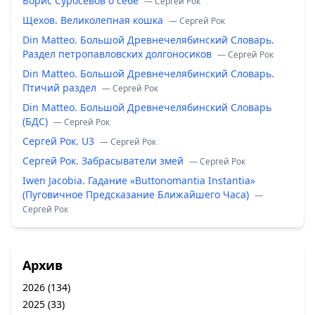
Борис Суросевов о себе
— Сергей Рок
Щехов. Великолепная кошка
— Сергей Рок
Din Matteo. Большой Древнечелябинский Словарь.
Раздел петропавловских долгоносиков
— Сергей Рок
Din Matteo. Большой Древнечелябинский Словарь.
Птичий раздел
— Сергей Рок
Din Matteo. Большой Древнечелябинский Словарь
(БДС)
— Сергей Рок
Сергей Рок. U3
— Сергей Рок
Сергей Рок. Забрасыватели змей
— Сергей Рок
Iwen Jacobia. Гадание «Buttonomantia Instantia»
(Пуговичное Предсказание Ближайшего Часа)
—
Сергей Рок
Архив
2026
(134)
2025
(33)