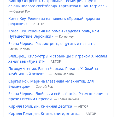
Виктор Острович. Сакральная геометрия кофе и
алюминиевого скейтборда. Гаргантюа и Пантагрюэль
— Сергей Рок
Koree Key. Рецензия на повесть «Прощай, дорогая
редакция»
— ABTOP
Koree Key. Рецензия на роман «Судовая роль, или
Путешествие Вероники»
— Koree Key
Елена Черкиа. Рассмотреть, ощутить и назвать…
—
Елена Черкиа
Блиц-рец. Километры и страницы с Игреком Х. Ислам
Ханипаев «Луна 84»
— ABTOP
По ходу чтения. Елена Черкиа. Романы Хайлайна –
клубничный аспект…
— Елена Черкиа
Сергей Рок. Марина Глазачева «Макинтош для
Близнецов»
— Сергей Рок
Елена Черкиа. Любовь и всё-всё-всё… Размышления о
прозе Евгении Перовой
— Елена Черкиа
Кирилл Голицын. Книжная десятка
— ABTOP
Кирилл Голицын. Книги, книги, книги…
— ABTOP