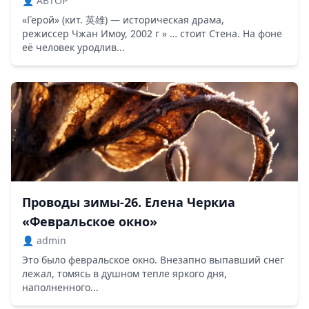
👤 ABTOP
«Герой» (кит. 英雄) — историческая драма,
режиссер Чжан Имоу, 2002 г » … стоит Стена. На фоне
её человек уродлив...
Проводы зимы-26. Елена Черкиа
«Февральское окно»
👤 admin
Это было февральское окно. Внезапно выпавший снег
лежал, томясь в душном тепле яркого дня,
наполненного...