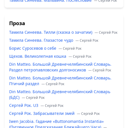
Тамила Синеева. Мальвина. Послесловие
— Сергей Рок
Проза
Тамила Синеева. Тилли (сказка о зачатии)
— Сергей Рок
Тамила Синеева. Глазастое чудо
— Сергей Рок
Борис Суросевов о себе
— Сергей Рок
Щехов. Великолепная кошка
— Сергей Рок
Din Matteo. Большой Древнечелябинский Словарь.
Раздел петропавловских долгоносиков
— Сергей Рок
Din Matteo. Большой Древнечелябинский Словарь.
Птичий раздел
— Сергей Рок
Din Matteo. Большой Древнечелябинский Словарь
(БДС)
— Сергей Рок
Сергей Рок. U3
— Сергей Рок
Сергей Рок. Забрасыватели змей
— Сергей Рок
Iwen Jacobia. Гадание «Buttonomantia Instantia»
(Пуговичное Предсказание Ближайшего Часа)
—