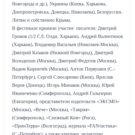
Новгорода и др.), Украины (Киева, Харькова,
Днепропетровска, Донецка, Николаева), Белоруссии,
Литвы и собственно Крыма.
В фестивале приняли участие
писатели: Дмитрий
Громов (1/2 Г.Л. Олди, Харьков), Андрей Валентинов
(Харьков), Владимир Васильев (Николаев-Москва),
Дмитрий Казаков (Нижний Новгород), Дмитрий
Володихин (Москва), Дмитрий Федотов (Москва),
Вадим Кирпичёв (Москва), Антон Первушин (С.-
Петербург), Сергей Слюсаренко (Киев), Ярослав
Веров (Донецк), Игорь Минаков (Москва), Юрий
Иваниченко (Симферополь), Андрей Гальперин
(Евпатория), представители издательств «ЭКСМО»
(Москва), «Вече» (Москва), «Таврия»
(Симферополь), «Снежный Ком» (Рига),
«ПринТерра» (Волгоград), журнала «
FAN
тастика»
(С.-Петербург), а также критики, редакторы,