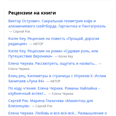
Рецензии на книги
Виктор Острович. Сакральная геометрия кофе и
алюминиевого скейтборда. Гаргантюа и Пантагрюэль
— Сергей Рок
Koree Key. Рецензия на повесть «Прощай, дорогая
редакция»
— ABTOP
Koree Key. Рецензия на роман «Судовая роль, или
Путешествие Вероники»
— Koree Key
Елена Черкиа. Рассмотреть, ощутить и назвать…
—
Елена Черкиа
Блиц-рец. Километры и страницы с Игреком Х. Ислам
Ханипаев «Луна 84»
— ABTOP
По ходу чтения. Елена Черкиа. Романы Хайлайна –
клубничный аспект…
— Елена Черкиа
Сергей Рок. Марина Глазачева «Макинтош для
Близнецов»
— Сергей Рок
Елена Черкиа. Любовь и всё-всё-всё… Размышления о