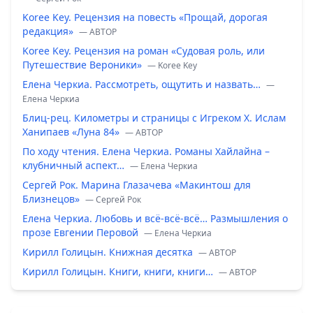
Koree Key. Рецензия на повесть «Прощай, дорогая
редакция»
— ABTOP
Koree Key. Рецензия на роман «Судовая роль, или
Путешествие Вероники»
— Koree Key
Елена Черкиа. Рассмотреть, ощутить и назвать…
—
Елена Черкиа
Блиц-рец. Километры и страницы с Игреком Х. Ислам
Ханипаев «Луна 84»
— ABTOP
По ходу чтения. Елена Черкиа. Романы Хайлайна –
клубничный аспект…
— Елена Черкиа
Сергей Рок. Марина Глазачева «Макинтош для
Близнецов»
— Сергей Рок
Елена Черкиа. Любовь и всё-всё-всё… Размышления о
прозе Евгении Перовой
— Елена Черкиа
Кирилл Голицын. Книжная десятка
— ABTOP
Кирилл Голицын. Книги, книги, книги…
— ABTOP